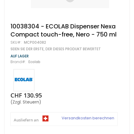
Zum
10038304 - ECOLAB Dispenser Nexa
Anfang
Compact touch-free, Nero - 750 ml
der
Bildgalerie
SKU
MCP004082
springen
SEIEN SIE DER ERSTE, DER DIESES PRODUKT BEWERTET
AUF LAGER
Brand
Ecolab
CHF 130.95
(Zzgl. Steuern)
Versandkosten berechnen
Ausliefern an