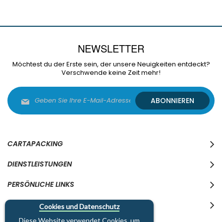
NEWSLETTER
Möchtest du der Erste sein, der unsere Neuigkeiten entdeckt?
Verschwende keine Zeit mehr!
Melden
ABONNIEREN
Sie
sich
für
unseren
Newsletter
CARTAPACKING
an:
DIENSTLEISTUNGEN
PERSÖNLICHE LINKS
WO WIR SIND
Cookies und Datenschutz
Diese Website verwendet Cookies, um