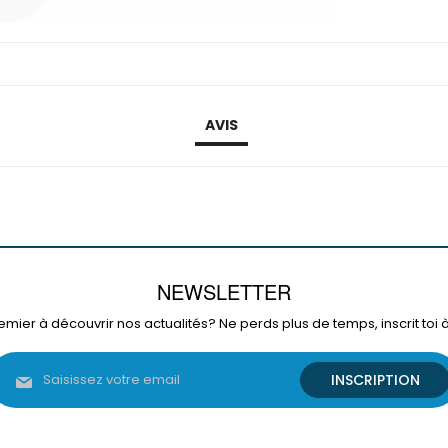
AVIS
NEWSLETTER
emier à découvrir nos actualités? Ne perds plus de temps, inscrit toi 
Inscription
INSCRIPTION
à
notre
lettre
d’information