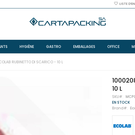
LISTE D’E
ANTS
HYGIÈNE
GASTRO
EMBALLAGES
OFFICE
M
COLAB RUBINETTO DI SCARICO - 10 L
1000208
10 L
SKU
MCP
EN STOCK
Brand
Ec