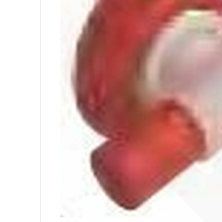
Equipement
Sacs
Papier
Hygiène Personnelle
Lessive
Cuisine
Surfaces
Sols
Salle de Bain
Environnement
EPI et Gants
Office
Medicale
Gastro
Tableware
Take Away
Finger Food