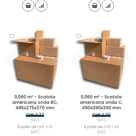
0,060 m³ - Scatola
0,060 m³ - Scatola
americana onda BC,
americana onda C,
485x275x370 mm
490x390x300 mm
CHF 3.77
CHF 2.70
(HT)
(HT)
CHF 2.15
CHF 1.69
À partir de
À partir de
(HT)
(HT)