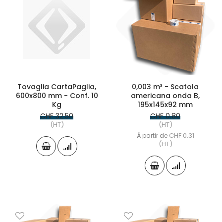
Tovaglia CartaPaglia,
0,003 m³ - Scatola
600x800 mm - Conf. 10
americana onda B,
Kg
195x145x92 mm
CHF 32.50
CHF 0.80
(HT)
(HT)
CHF 0.31
À partir de
(HT)