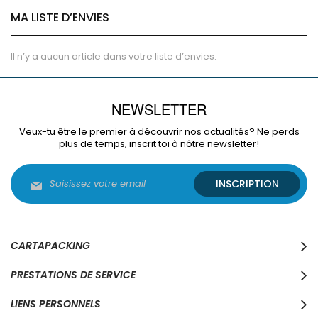
MA LISTE D’ENVIES
Il n’y a aucun article dans votre liste d’envies.
NEWSLETTER
Veux-tu être le premier à découvrir nos actualités? Ne perds
plus de temps, inscrit toi à nôtre newsletter!
Inscription
INSCRIPTION
à
notre
lettre
d’information
:
CARTAPACKING
PRESTATIONS DE SERVICE
LIENS PERSONNELS