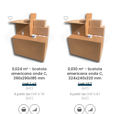
0,024 m³ - Scatola
0,030 m³ - Scatola
americana onda C,
americana onda C,
390x290x185 mm
324x240x320 mm
CHF 1.43
CHF 1.57
(HT)
(HT)
CHF 0.79
CHF 0.87
À partir de
À partir de
(HT)
(HT)