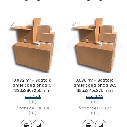
0,032 m³ - Scatola
0,036 m³ - Scatola
americana onda C,
americana onda BC,
390x280x250 mm
385x275x275 mm
CHF 1.45
CHF 3.38
(HT)
(HT)
CHF 0.81
CHF 1.77
À partir de
À partir de
(HT)
(HT)