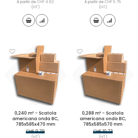
CHF 4.62
CHF 5.75
À partir de
À partir de
(HT)
(HT)
0,240 m³ - Scatola
0,288 m³ - Scatola
americana onda BC,
americana onda BC,
785x585x470 mm
785x585x570 mm
CHF 9.79
CHF 10.73
(HT)
(HT)