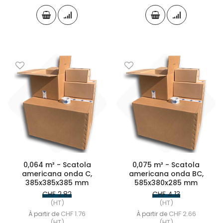
0,064 m³ - Scatola
0,075 m³ - Scatola
americana onda C,
americana onda BC,
385x385x385 mm
585x380x285 mm
CHF 2.82
CHF 4.13
(HT)
(HT)
CHF 1.76
CHF 2.66
À partir de
À partir de
(HT)
(HT)