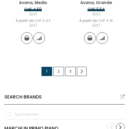
Avana, Medio
Avana, Grande
CHF 4.59
CHF 5.54
(HT)
(HT)
CHF 3.44
CHF 4.16
À partir de
À partir de
(HT)
(HT)
Page
Vous
Page
Page
Page
Suivant
1
2
3
lisez
actuellement
SEARCH BRANDS
la
page
MARCHI IN PRIMO PIANO