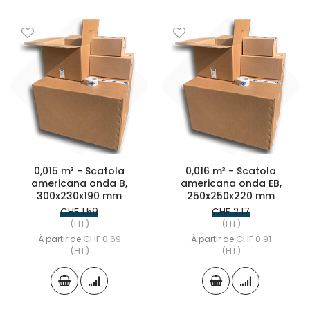
0,015 m³ - Scatola
0,016 m³ - Scatola
americana onda B,
americana onda EB,
300x230x190 mm
250x250x220 mm
CHF 1.59
CHF 2.17
(HT)
(HT)
CHF 0.69
CHF 0.91
À partir de
À partir de
(HT)
(HT)