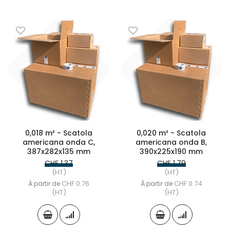
0,018 m³ - Scatola
0,020 m³ - Scatola
americana onda C,
americana onda B,
387x282x135 mm
390x225x190 mm
CHF 1.37
CHF 1.79
(HT)
(HT)
CHF 0.76
CHF 0.74
À partir de
À partir de
(HT)
(HT)