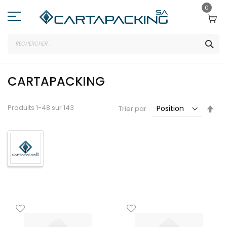
Allez
0
au
contenu
REC
CARTAPACKING
Par
Produits
1
-
48
sur
143
Trier par
ord
déc