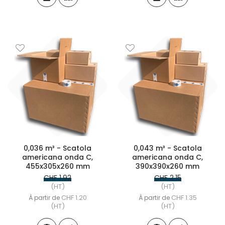
0,036 m³ - Scatola
0,043 m³ - Scatola
americana onda C,
americana onda C,
455x305x260 mm
390x390x260 mm
CHF 1.92
CHF 2.15
(HT)
(HT)
CHF 1.20
CHF 1.35
À partir de
À partir de
(HT)
(HT)