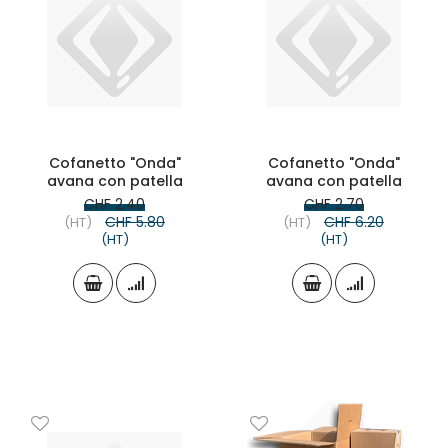
Cofanetto "Onda"
Cofanetto "Onda"
avana con patella
avana con patella
Prix
Prix
CHF 2.40
CHF 2.70
Spécial
Spécial
CHF 5.80
CHF 6.20
(HT)
(HT)
(HT)
(HT)