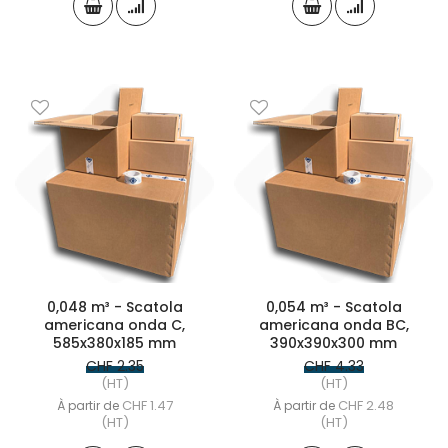
0,048 m³ - Scatola
0,054 m³ - Scatola
americana onda C,
americana onda BC,
585x380x185 mm
390x390x300 mm
CHF 2.35
CHF 4.33
(HT)
(HT)
CHF 1.47
CHF 2.48
À partir de
À partir de
(HT)
(HT)