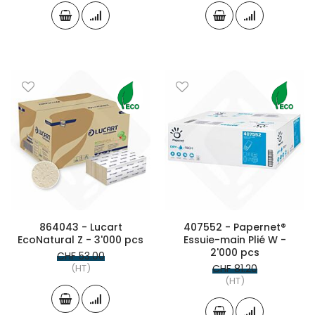
864043 - Lucart
407552 - Papernet®
EcoNatural Z - 3'000 pcs
Essuie-main Plié W -
2'000 pcs
CHF 53.00
(HT)
CHF 81.20
(HT)