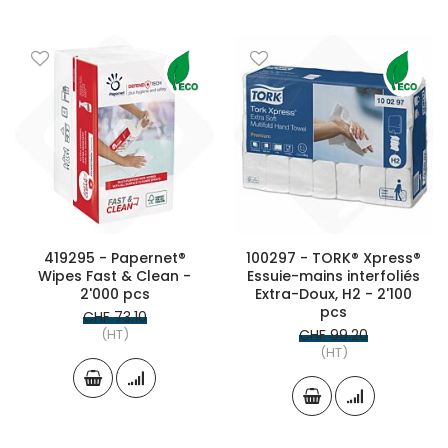
419295 - Papernet®
100297 - TORK® Xpress®
Wipes Fast & Clean -
Essuie-mains interfoliés
2'000 pcs
Extra-Doux, H2 - 2'100
pcs
CHF 73.10
(HT)
CHF 99.20
(HT)