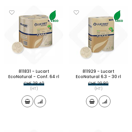
811831 - Lucart
811929 - Lucart
EcoNatural - Conf. 64 rl
EcoNatural 6.3 - 30 rl
CHF 38.40
CHF 29.80
(HT)
(HT)