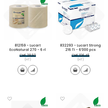
812159 - Lucart
832293 - Lucart Strong
EcoNatural 270 - 6 rl
216 TI - 6'000 pcs
CHF 38.50
CHF 106.45
(HT)
(HT)