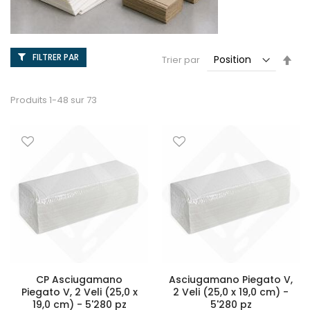
FILTRER PAR
Par
Trier par
ord
déc
Produits
1
-
48
sur
73
CP Asciugamano
Asciugamano Piegato V,
Piegato V, 2 Veli (25,0 x
2 Veli (25,0 x 19,0 cm) -
19,0 cm) - 5'280 pz
5'280 pz