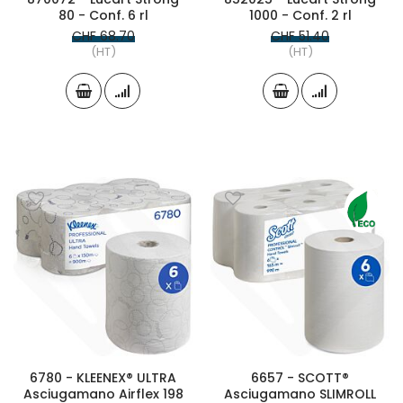
80 - Conf. 6 rl
1000 - Conf. 2 rl
CHF 68.70
CHF 51.40
(HT)
(HT)
6780 - KLEENEX® ULTRA
6657 - SCOTT®
Asciugamano Airflex 198
Asciugamano SLIMROLL