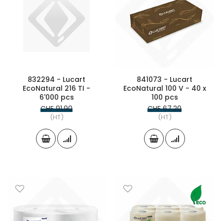
832294 - Lucart
841073 - Lucart
EcoNatural 216 TI -
EcoNatural 100 V - 40 x
6'000 pcs
100 pcs
CHF 91.90
CHF 67.20
(HT)
(HT)