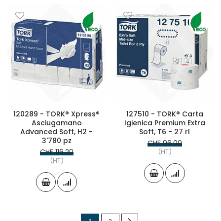
120289 - TORK® Xpress®
127510 - TORK® Carta
Asciugamano
Igienica Premium Extra
Advanced Soft, H2 -
Soft, T6 - 27 rl
3'780 pz
CHF 96.00
CHF 116.20
(HT)
(HT)
Page
Vous
Page
Page
Suivant