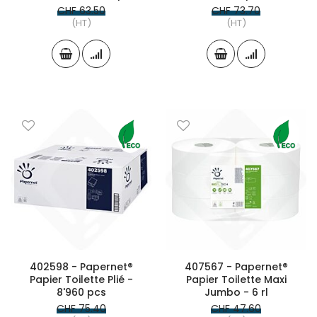
CHF 63.50
CHF 73.70
(HT)
(HT)
402598 - Papernet®
407567 - Papernet®
Papier Toilette Plié -
Papier Toilette Maxi
8'960 pcs
Jumbo - 6 rl
CHF 75.40
CHF 47.60