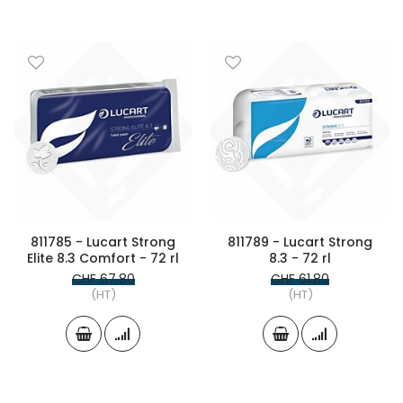
811785 - Lucart Strong
811789 - Lucart Strong
Elite 8.3 Comfort - 72 rl
8.3 - 72 rl
CHF 67.80
CHF 61.80
(HT)
(HT)