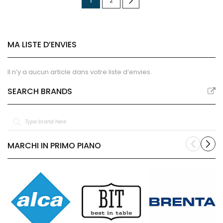
1
2
lisez
actuellement
MA LISTE D’ENVIES
la
page
Il n’y a aucun article dans votre liste d’envies.
SEARCH BRANDS
MARCHI IN PRIMO PIANO