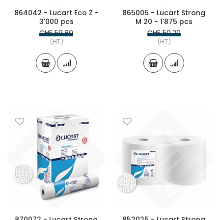
864042 - Lucart Eco Z -
865005 - Lucart Strong
3'000 pcs
M 20 - 1'875 pcs
CHF 59.80
CHF 50.20
(HT)
(HT)
870072 - Lucart Strong
852025 - Lucart Strong