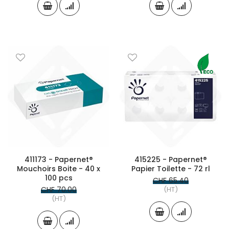
411173 - Papernet®
415225 - Papernet®
Mouchoirs Boite - 40 x
Papier Toilette - 72 rl
100 pcs
CHF 65.40
CHF 70.00
(HT)
(HT)