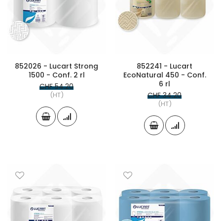
852026 - Lucart Strong
852241 - Lucart
1500 - Conf. 2 rl
EcoNatural 450 - Conf.
6 rl
CHF 54.20
(HT)
CHF 34.20
(HT)