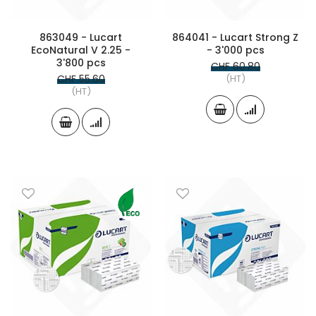
863049 - Lucart
864041 - Lucart Strong Z
EcoNatural V 2.25 -
- 3'000 pcs
3'800 pcs
CHF 60.80
CHF 55.60
(HT)
(HT)