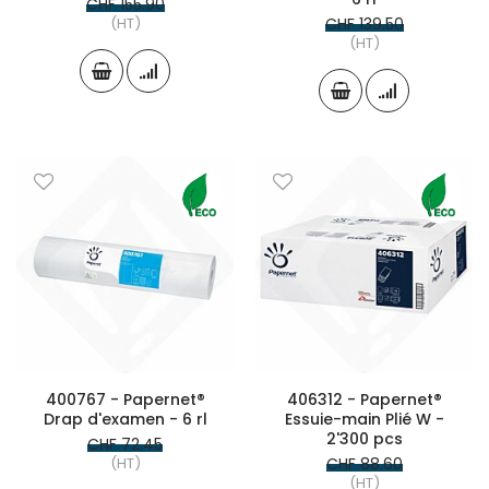
CHF 155.90
(HT)
CHF 139.50
(HT)
400767 - Papernet®
406312 - Papernet®
Drap d'examen - 6 rl
Essuie-main Plié W -
2'300 pcs
CHF 72.45
(HT)
CHF 88.60
(HT)