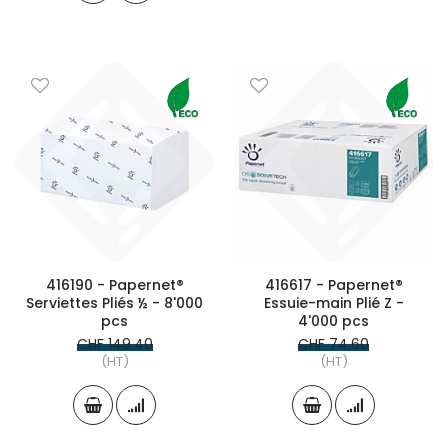
416190 - Papernet®
416617 - Papernet®
Serviettes Pliés ½ - 8'000
Essuie-main Plié Z -
pcs
4'000 pcs
CHF 149.40
CHF 74.60
(HT)
(HT)