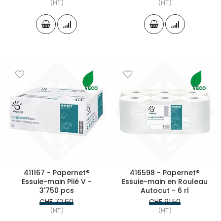
(HT)
(HT)
411167 - Papernet®
416598 - Papernet®
Essuie-main Plié V -
Essuie-main en Rouleau
3'750 pcs
Autocut - 6 rl
CHF 72.60
CHF 91.50
(HT)
(HT)