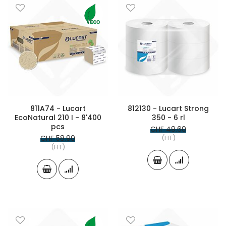
811A74 - Lucart
812130 - Lucart Strong
EcoNatural 210 I - 8'400
350 - 6 rl
pcs
CHF 49.60
CHF 58.90
(HT)
(HT)