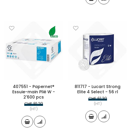
407551 - Papernet®
811717 - Lucart Strong
Essuie-main Plié W -
Elite 4 Select - 56 rl
2'600 pcs
CHF 61.30
CHF 81.20
(HT)
(HT)