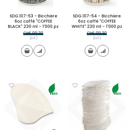
SDG.107-53 - Bicchiere
SDG.107-54 - Bicchiere
6oz caffé "COFFEE
6oz caffé "COFFEE
BLACK" 230 ml - 1'000 pz
WHITE" 230 ml - 1'000 pz
CHF 99.30
CHF 99.30
(HT)
(HT)