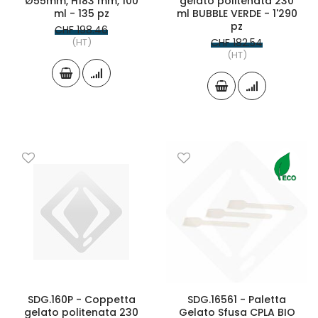
Ø55mm, H183 mm, 100
gelato politenata 230
ml - 135 pz
ml BUBBLE VERDE - 1'290
pz
CHF 198.46
(HT)
CHF 182.54
(HT)
SDG.160P - Coppetta
SDG.16561 - Paletta
gelato politenata 230
Gelato Sfusa CPLA BIO