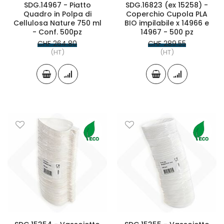
SDG.14967 - Piatto
SDG.16823 (ex 15258) -
Quadro in Polpa di
Coperchio Cupola PLA
Cellulosa Nature 750 ml
BIO impilabile x 14966 e
- Conf. 500pz
14967 - 500 pz
CHF 264.80
CHF 289.55
(HT)
(HT)