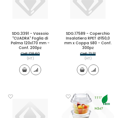
SDG.3391 - Vassoio
SDG.17589 - Coperchio
"CUADRA" Foglia di
Insalatiera RPET Ø150,0
Palma 120x170 mm -
mm x Coppa S80 - Conf.
Conf. 200pz
300pz
CHF 128.60
CHF 71.31
(HT)
(HT)