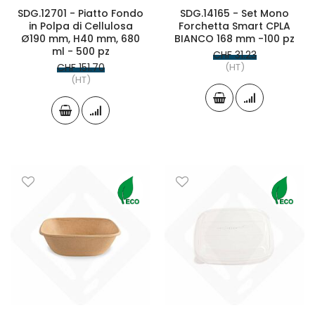
SDG.12701 - Piatto Fondo
SDG.14165 - Set Mono
in Polpa di Cellulosa
Forchetta Smart CPLA
Ø190 mm, H40 mm, 680
BIANCO 168 mm -100 pz
ml - 500 pz
CHF 31.23
CHF 151.70
(HT)
(HT)