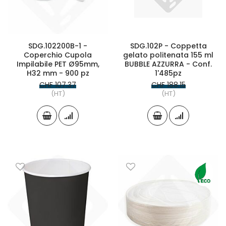
SDG.102200B-1 -
SDG.102P - Coppetta
Coperchio Cupola
gelato politenata 155 ml
Impilabile PET Ø95mm,
BUBBLE AZZURRA - Conf.
H32 mm - 900 pz
1'485pz
CHF 107.37
CHF 188.15
(HT)
(HT)