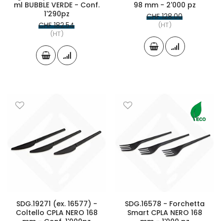
ml BUBBLE VERDE - Conf.
98 mm - 2'000 pz
1'290pz
CHF 128.00
CHF 182.54
(HT)
(HT)
SDG.19271 (ex. 16577) -
SDG.16578 - Forchetta
Coltello CPLA NERO 168
Smart CPLA NERO 168