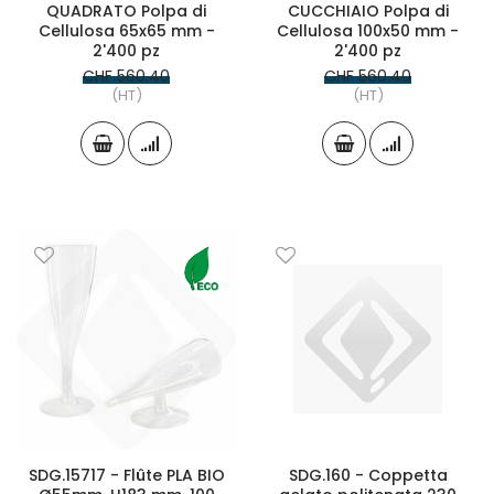
QUADRATO Polpa di
CUCCHIAIO Polpa di
Cellulosa 65x65 mm -
Cellulosa 100x50 mm -
2'400 pz
2'400 pz
CHF 560.40
CHF 560.40
(HT)
(HT)
SDG.15717 - Flûte PLA BIO
SDG.160 - Coppetta