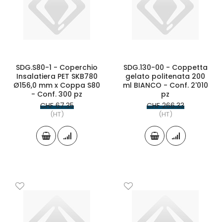
SDG.S80-1 - Coperchio
SDG.130-00 - Coppetta
Insalatiera PET SKB780
gelato politenata 200
Ø156,0 mm x Coppa S80
ml BIANCO - Conf. 2'010
- Conf. 300 pz
pz
CHF 67.35
CHF 266.33
(HT)
(HT)