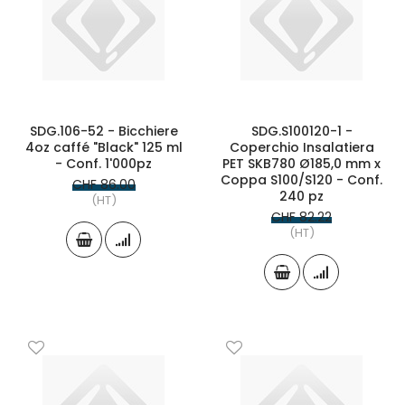
SDG.106-52 - Bicchiere
SDG.S100120-1 -
4oz caffé "Black" 125 ml
Coperchio Insalatiera
- Conf. 1'000pz
PET SKB780 Ø185,0 mm x
Coppa S100/S120 - Conf.
CHF 86.00
240 pz
(HT)
CHF 82.22
(HT)