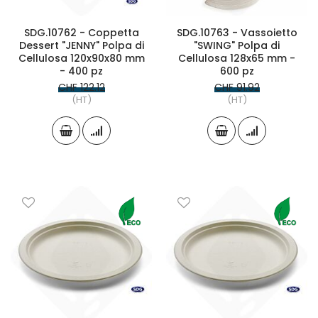
SDG.10762 - Coppetta
SDG.10763 - Vassoietto
Dessert "JENNY" Polpa di
"SWING" Polpa di
Cellulosa 120x90x80 mm
Cellulosa 128x65 mm -
- 400 pz
600 pz
CHF 122.12
CHF 91.92
(HT)
(HT)