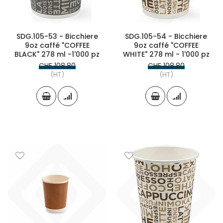
SDG.105-53 - Bicchiere
SDG.105-54 - Bicchiere
9oz caffé "COFFEE
9oz caffé "COFFEE
BLACK" 278 ml -1'000 pz
WHITE" 278 ml - 1'000 pz
CHF 108.80
CHF 108.80
(HT)
(HT)