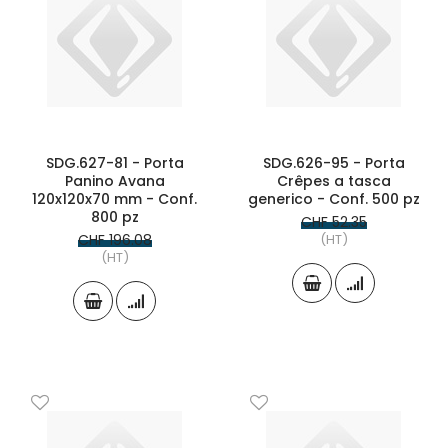
SDG.627-81 - Porta
SDG.626-95 - Porta
Panino Avana
Crêpes a tasca
120x120x70 mm - Conf.
generico - Conf. 500 pz
800 pz
CHF 52.35
CHF 196.08
(HT)
(HT)