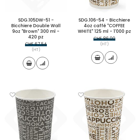
SDG.105DW-51 -
SDG.106-54 - Bicchiere
Bicchiere Double Wall
4oz caffé "COFFEE
9oz "Brown" 300 ml -
WHITE" 125 ml - 1'000 pz
420 pz
CHF 86.00
CHF 67.54
(HT)
(HT)