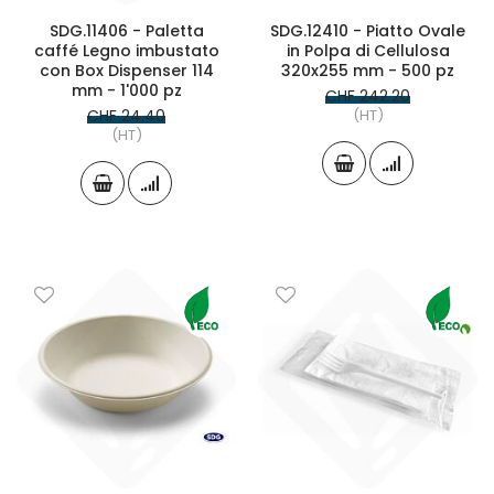
SDG.11406 - Paletta
SDG.12410 - Piatto Ovale
caffé Legno imbustato
in Polpa di Cellulosa
con Box Dispenser 114
320x255 mm - 500 pz
mm - 1'000 pz
CHF 242.20
CHF 24.40
(HT)
(HT)