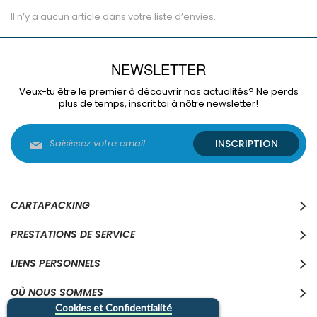
Il n’y a aucun article dans votre liste d’envies.
NEWSLETTER
Veux-tu être le premier à découvrir nos actualités? Ne perds
plus de temps, inscrit toi à nôtre newsletter!
Inscription
INSCRIPTION
à
notre
lettre
d’information
:
CARTAPACKING
PRESTATIONS DE SERVICE
LIENS PERSONNELS
OÙ NOUS SOMMES
Cookies et Confidentialité