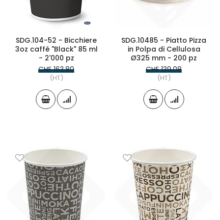
SDG.104-52 - Bicchiere
SDG.10485 - Piatto Pizza
3oz caffé "Black" 85 ml
in Polpa di Cellulosa
- 2'000 pz
Ø325 mm - 200 pz
CHF 163.80
CHF 139.08
(HT)
(HT)