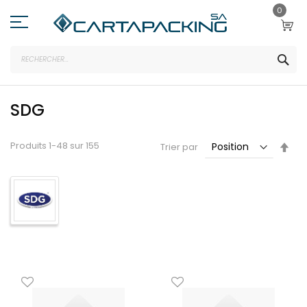
Allez
0
au
contenu
REC
SDG
Par
Produits
1
-
48
sur
155
Trier par
ord
déc