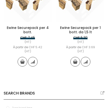
Ewine Securepack per 4
Ewine Securepack per 1
bott.
bott. da 1,5 lt
CHF 7.45
CHF 5.30
(HT)
(HT)
CHF 5.42
CHF 3.69
À partir de
À partir de
(HT)
(HT)
SEARCH BRANDS