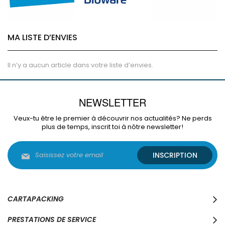
MA LISTE D’ENVIES
Il n’y a aucun article dans votre liste d’envies.
NEWSLETTER
Veux-tu être le premier à découvrir nos actualités? Ne perds
plus de temps, inscrit toi à nôtre newsletter!
Inscription
INSCRIPTION
à
notre
lettre
d’information
:
CARTAPACKING
PRESTATIONS DE SERVICE