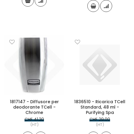
1817147 - Diffusore per
1836510 - Ricarica TCell
deodorante TCell -
Standard, 48 ml -
Chrome
Purifying Spa
CHF 41.20
CHF 29.00
(HT)
(HT)