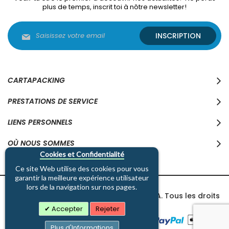
plus de temps, inscrit toi à nôtre newsletter!
Inscription
INSCRIPTION
à
notre
lettre
d’information
:
CARTAPACKING
PRESTATIONS DE SERVICE
LIENS PERSONNELS
OÙ NOUS SOMMES
Cookies et Confidentialité
Ce site Web utilise des cookies pour vous
garantir la meilleure expérience utilisateur
lors de la navigation sur nos pages.
Copyright © 1997-2026 Cartapacking SA. Tous les droits
sont réservés.
Accepter
Rejeter
Plus d'Informations