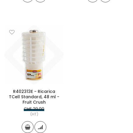
R402313E - Ricarica
TCell Standard, 48 ml -
Fruit Crush
CHF 29.00
(HT)