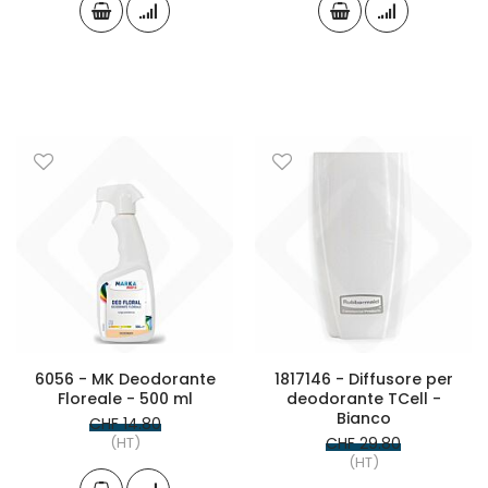
6056 - MK Deodorante
1817146 - Diffusore per
Floreale - 500 ml
deodorante TCell -
Bianco
CHF 14.80
(HT)
CHF 29.80
(HT)