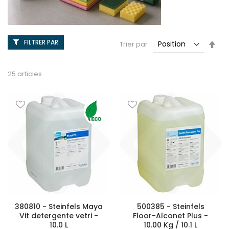
FILTRER PAR
Par
Trier par
ord
déc
25
articles
380810 - Steinfels Maya
500385 - Steinfels
Vit detergente vetri -
Floor-Alconet Plus -
10.0 L
10.00 Kg / 10.1 L