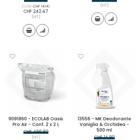
(HT)
CHF 14.14
CHF 242.47
(HT)
9091860 - ECOLAB Oasis
13556 - MK Deodorante
Pro Air - Conf. 2 x 2 L
Vaniglia & Orchidea -
500 ml
CHF 466.80
(HT)
CHF 14.80