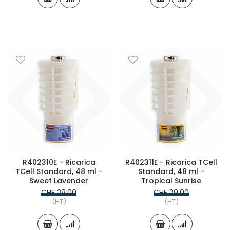
R402310E - Ricarica
R402311E - Ricarica TCell
TCell Standard, 48 ml -
Standard, 48 ml -
Sweet Lavender
Tropical Sunrise
CHF 29.00
CHF 29.00
(HT)
(HT)