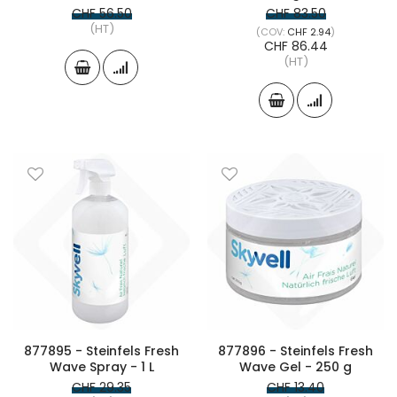
CHF 56.50
CHF 83.50
(HT)
CHF 2.94
CHF 86.44
(HT)
877895 - Steinfels Fresh
877896 - Steinfels Fresh
Wave Spray - 1 L
Wave Gel - 250 g
CHF 29.35
CHF 13.40