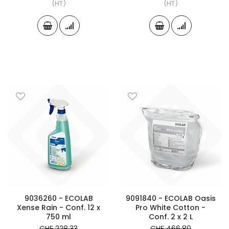
(HT)
(HT)
9036260 - ECOLAB
9091840 - ECOLAB Oasis
Xense Rain - Conf. 12 x
Pro White Cotton -
750 ml
Conf. 2 x 2 L
CHF 228.33
CHF 466.80