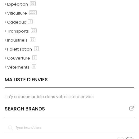
Expédition
53
Viticulture
225
Cadeaux
4
Transports
35
Industriels
35
Palettisation
7
Couverture
3
Vêtements
0
MA LISTE D’ENVIES
Il n’y a aucun article dans votre liste d’envies.
SEARCH BRANDS