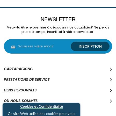
NEWSLETTER
Veux-tu être le premier à découvrir nos actualités? Ne perds
plus de temps, inscrit toi à nôtre newsletter!
Inscription
INSCRIPTION
à
notre
lettre
d’information
:
CARTAPACKING
PRESTATIONS DE SERVICE
LIENS PERSONNELS
OÙ NOUS SOMMES
Cookies et Confidentialité
Ce site Web utilise des cookies pour vous