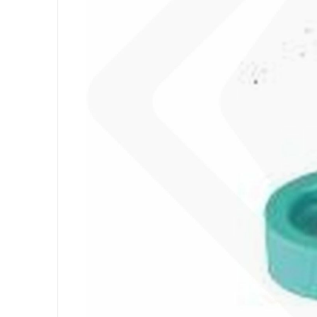
Equipement
Sacs
Papier
Hygiène Personnelle
Lessive
Cuisine
Surfaces
Sols
Salle de Bain
Environnement
EPI et Gants
Office
Medicale
Gastro
Tableware
Take Away
Finger Food