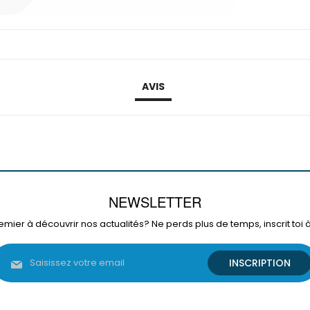
AVIS
NEWSLETTER
emier à découvrir nos actualités? Ne perds plus de temps, inscrit toi 
Inscription
INSCRIPTION
à
notre
lettre
d’information