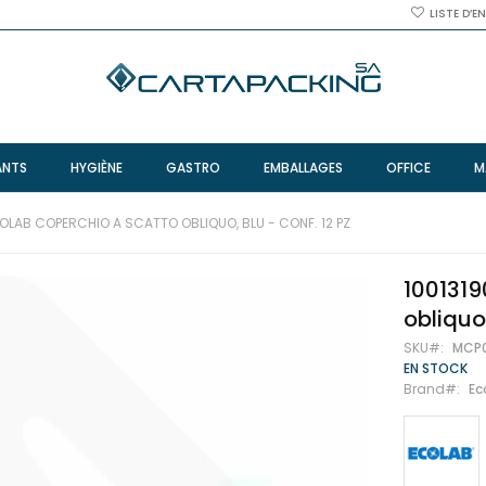
LISTE D’E
ANTS
HYGIÈNE
GASTRO
EMBALLAGES
OFFICE
M
COLAB COPERCHIO A SCATTO OBLIQUO, BLU - CONF. 12 PZ
1001319
obliquo,
SKU
MCP
EN STOCK
Brand
Ec