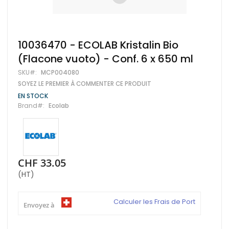
Skip
10036470 - ECOLAB Kristalin Bio
to
(Flacone vuoto) - Conf. 6 x 650 ml
the
beginning
SKU
MCP004080
of
SOYEZ LE PREMIER À COMMENTER CE PRODUIT
the
images
EN STOCK
gallery
Brand
Ecolab
CHF 33.05
(HT)
Calculer les Frais de Port
Envoyez à