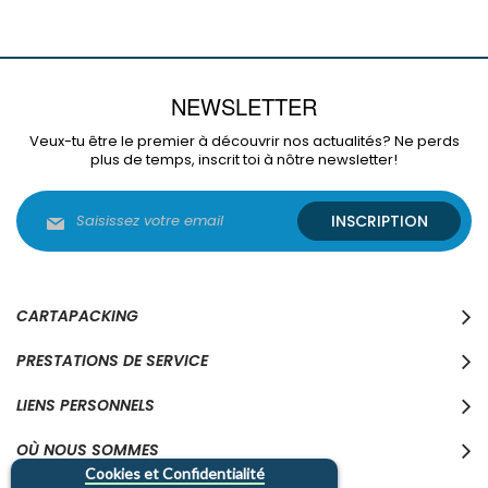
NEWSLETTER
Veux-tu être le premier à découvrir nos actualités? Ne perds
plus de temps, inscrit toi à nôtre newsletter!
Inscription
INSCRIPTION
à
notre
lettre
d’information
:
CARTAPACKING
PRESTATIONS DE SERVICE
LIENS PERSONNELS
OÙ NOUS SOMMES
Cookies et Confidentialité