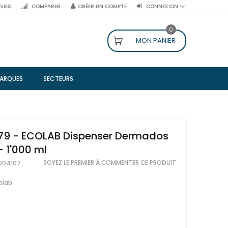
NVIES
COMPARER
CRÉER UN COMPTE
CONNEXION
0
MON PANIER
ARQUES
SECTEURS
79 - ECOLAB Dispenser Dermados
- 1'000 ml
SOYEZ LE PREMIER À COMMENTER CE PRODUIT
004107
olab