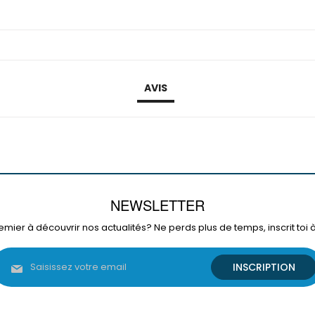
AVIS
NEWSLETTER
emier à découvrir nos actualités? Ne perds plus de temps, inscrit toi 
Inscription
INSCRIPTION
à
notre
lettre
d’information