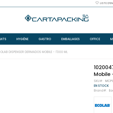
LISTE D’E
ANTS
HYGIÈNE
GASTRO
EMBALLAGES
OFFICE
M
OLAB DISPENSER DERMADOS MOBILE - 1'000 ML
102004
Mobile 
SKU
MCP
EN STOCK
Brand
Ec