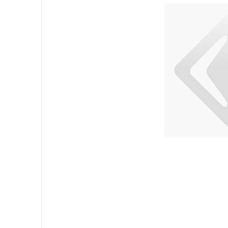
Equipement
Sacs
Papier
Hygiène Personnelle
Lessive
Cuisine
Surfaces
Sols
Salle de Bain
Environnement
EPI et Gants
Office
Medicale
Gastro
Tableware
Take Away
Finger Food