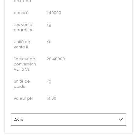
de l' eau
densité
1.40000
Les ventes
kg
oparation
Unité de
Ka
vente II
Facteur de
28.40000
conversion
VEII à VE
unité de
kg
poids
valeur pH
14.00
Avis