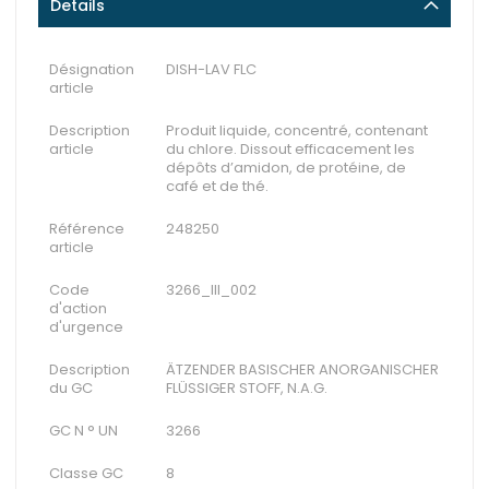
Details
Désignation
DISH-LAV FLC
article
Description
Produit liquide, concentré, contenant
article
du chlore. Dissout efficacement les
dépôts d’amidon, de protéine, de
café et de thé.
Référence
248250
article
Code
3266_III_002
d'action
d'urgence
Description
ÄTZENDER BASISCHER ANORGANISCHER
du GC
FLÜSSIGER STOFF, N.A.G.
GC N ° UN
3266
Classe GC
8