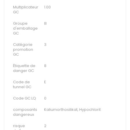
Multiplicateur
1.00
GC
Groupe
III
d'emballage
GC
Catégorie
3
promotion
GC
Étiquette de
8
danger GC
Code de
E
tunnel GC
Code GC LQ
0
composants
Kaliumorthosilikat, Hypochlorit
dangereux
risque
2