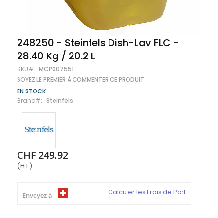
Skip
248250 - Steinfels Dish-Lav FLC -
to
28.40 Kg / 20.2 L
the
beginning
SKU
MCP007551
of
SOYEZ LE PREMIER À COMMENTER CE PRODUIT
the
images
EN STOCK
gallery
Brand
Steinfels
CHF 249.92
(HT)
Calculer les Frais de Port
Envoyez à