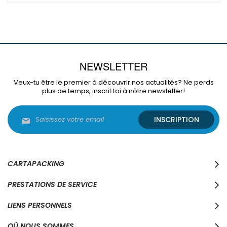
NEWSLETTER
Veux-tu être le premier à découvrir nos actualités? Ne perds
plus de temps, inscrit toi à nôtre newsletter!
Inscription
INSCRIPTION
à
notre
lettre
d’information
:
CARTAPACKING
PRESTATIONS DE SERVICE
LIENS PERSONNELS
OÙ NOUS SOMMES