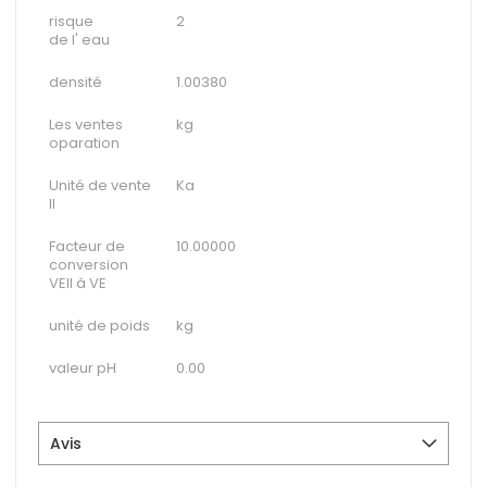
risque
2
de l' eau
densité
1.00380
Les ventes
kg
oparation
Unité de vente
Ka
II
Facteur de
10.00000
conversion
VEII à VE
unité de poids
kg
valeur pH
0.00
Avis