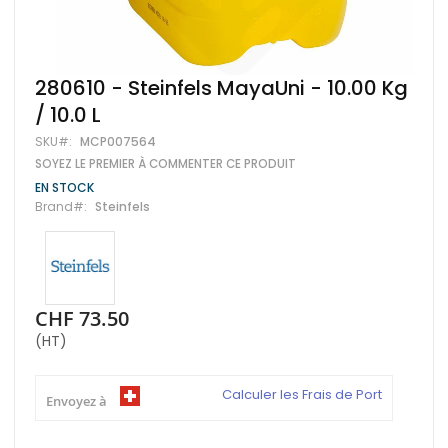
Skip
280610 - Steinfels MayaUni - 10.00 Kg
to
/ 10.0 L
the
beginning
SKU
MCP007564
of
SOYEZ LE PREMIER À COMMENTER CE PRODUIT
the
images
EN STOCK
gallery
Brand
Steinfels
CHF 73.50
(HT)
Calculer les Frais de Port
Envoyez à