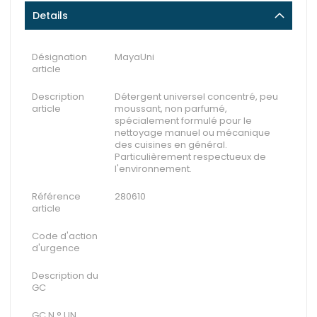
Details
Désignation
MayaUni
article
Description
Détergent universel concentré, peu
article
moussant, non parfumé,
spécialement formulé pour le
nettoyage manuel ou mécanique
des cuisines en général.
Particulièrement respectueux de
l'environnement.
Référence
280610
article
Code d'action
d'urgence
Description du
GC
GC N ° UN