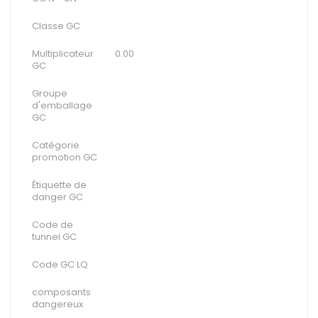
Classe GC
Multiplicateur
0.00
GC
Groupe
d'emballage
GC
Catégorie
promotion GC
Étiquette de
danger GC
Code de
tunnel GC
Code GC LQ
composants
dangereux