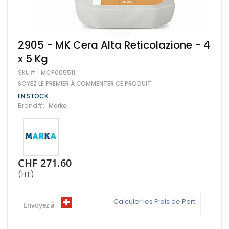
Skip
2905 - MK Cera Alta Reticolazione - 4
to
x 5 Kg
the
beginning
SKU
MCP005511
of
SOYEZ LE PREMIER À COMMENTER CE PRODUIT
the
images
EN STOCK
gallery
Brand
Marka
CHF 271.60
(HT)
Calculer les Frais de Port
Envoyez à