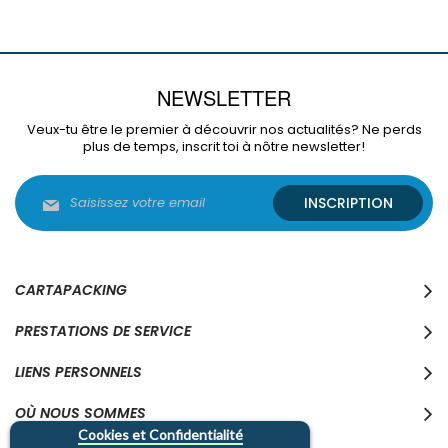
NEWSLETTER
Veux-tu être le premier à découvrir nos actualités? Ne perds
plus de temps, inscrit toi à nôtre newsletter!
Inscription
INSCRIPTION
à
notre
lettre
d’information
:
CARTAPACKING
PRESTATIONS DE SERVICE
LIENS PERSONNELS
OÙ NOUS SOMMES
Cookies et Confidentialité