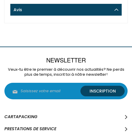
Avis
NEWSLETTER
Veux-tu être le premier à découvrir nos actualités? Ne perds
plus de temps, inscrit toi à nôtre newsletter!
Inscription
INSCRIPTION
à
notre
lettre
d’information
:
CARTAPACKING
PRESTATIONS DE SERVICE