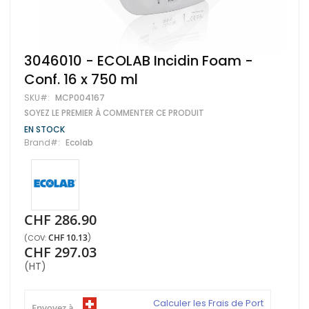
Skip
3046010 - ECOLAB Incidin Foam -
to
Conf. 16 x 750 ml
the
beginning
SKU
MCP004167
of
SOYEZ LE PREMIER À COMMENTER CE PRODUIT
the
images
EN STOCK
gallery
Brand
Ecolab
CHF 286.90
CHF 10.13
CHF 297.03
(HT)
Calculer les Frais de Port
Envoyez à