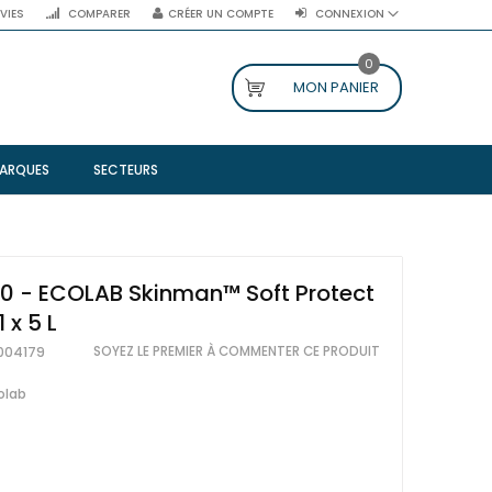
NVIES
COMPARER
CRÉER UN COMPTE
CONNEXION
0
MON PANIER
ARQUES
SECTEURS
0 - ECOLAB Skinman™ Soft Protect
1 x 5 L
SOYEZ LE PREMIER À COMMENTER CE PRODUIT
004179
olab