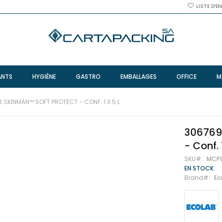
LISTE D’E
ANTS
HYGIÈNE
GASTRO
EMBALLAGES
OFFICE
M
 SKINMAN™ SOFT PROTECT - CONF. 1 X 5 L
306769
- Conf. 
SKU
MCP
EN STOCK
Brand
Ec