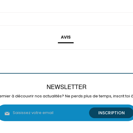
AVIS
NEWSLETTER
emier à découvrir nos actualités? Ne perds plus de temps, inscrit toi 
Inscription
INSCRIPTION
à
notre
lettre
d’information