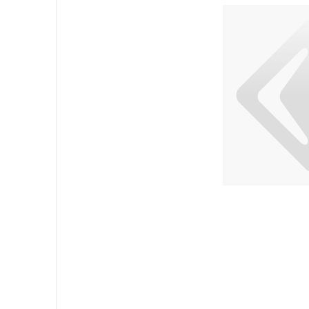
Equipement
Sacs
Papier
Hygiène Personnelle
Lessive
Cuisine
Surfaces
Sols
Salle de Bain
Environnement
EPI et Gants
Office
Medicale
Gastro
Tableware
Take Away
Finger Food