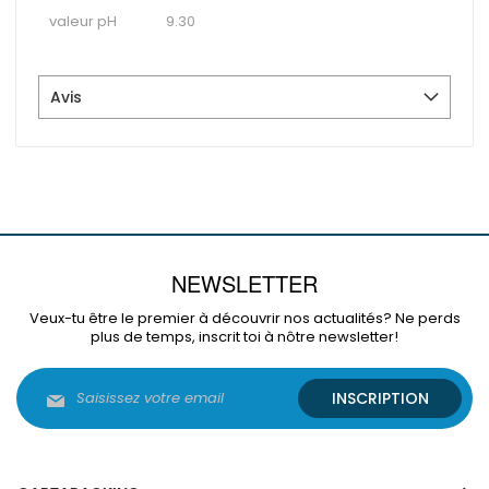
valeur pH
9.30
Avis
NEWSLETTER
Veux-tu être le premier à découvrir nos actualités? Ne perds
plus de temps, inscrit toi à nôtre newsletter!
Inscription
INSCRIPTION
à
notre
lettre
d’information
: