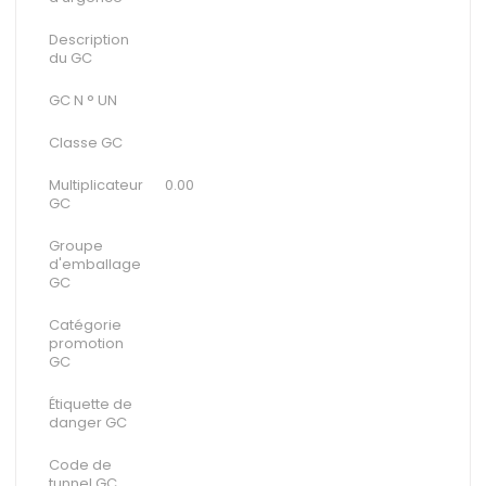
Description
du GC
GC N ° UN
Classe GC
Multiplicateur
0.00
GC
Groupe
d'emballage
GC
Catégorie
promotion
GC
Étiquette de
danger GC
Code de
tunnel GC