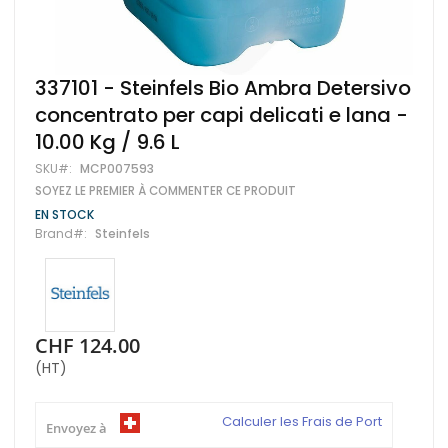
Skip
337101 - Steinfels Bio Ambra Detersivo
to
concentrato per capi delicati e lana -
the
beginning
10.00 Kg / 9.6 L
of
the
SKU
MCP007593
images
SOYEZ LE PREMIER À COMMENTER CE PRODUIT
gallery
EN STOCK
Brand
Steinfels
CHF 124.00
(HT)
Calculer les Frais de Port
Envoyez à