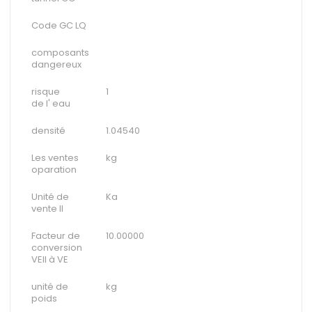
Code GC LQ
composants
dangereux
risque
1
de l' eau
densité
1.04540
Les ventes
kg
oparation
Unité de
Ka
vente II
Facteur de
10.00000
conversion
VEII à VE
unité de
kg
poids