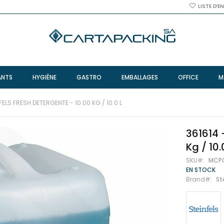
LISTE D’E
ANTS
HYGIÈNE
GASTRO
EMBALLAGES
OFFICE
M
FELS FRESH DETERGENTE - 10.00 KG / 10.0 L
361614 
Kg / 10.
SKU
MCP
EN STOCK
Brand
St