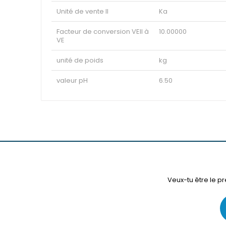
Unité de vente II
Ka
Facteur de conversion VEII à
10.00000
VE
unité de poids
kg
valeur pH
6.50
Veux-tu être le pr