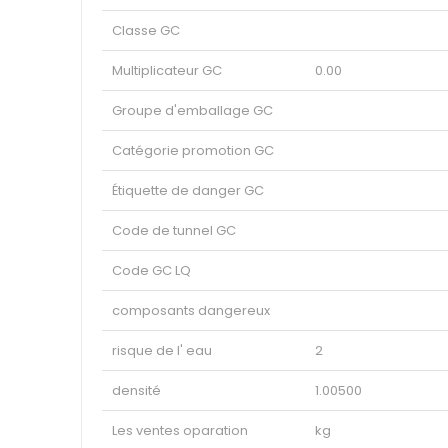
Classe GC
Multiplicateur GC
0.00
Groupe d'emballage GC
Catégorie promotion GC
Étiquette de danger GC
Code de tunnel GC
Code GC LQ
composants dangereux
risque de l' eau
2
densité
1.00500
Les ventes oparation
kg