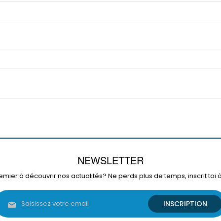
NEWSLETTER
emier à découvrir nos actualités? Ne perds plus de temps, inscrit toi 
Inscription
INSCRIPTION
à
notre