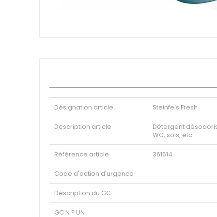
Boulangerie - Pâtisserie
Skip
Jetables
to
Boucherie - Épicerie Fine
the
beginning
Accessoires
of
Secteurs
the
images
Industriel
gallery
Restauration
Hôtels
Expédition
Désignation article
Steinfels Fresh
Nettoyage
Description article
Détergent désodoris
Medicale
WC, sols, etc.
Pharmaceutique
Référence article
361614
Oenologie
Alimentation
Code d'action d'urgence
Eco
Description du GC
GC N ° UN