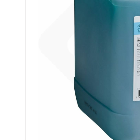
Equipement
Sacs
Papier
Hygiène Personnelle
Lessive
Cuisine
Surfaces
Sols
Salle de Bain
Environnement
EPI et Gants
Office
Medicale
Gastro
Tableware
Take Away
Finger Food