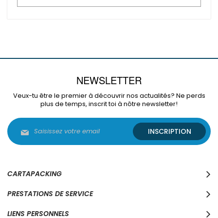
NEWSLETTER
Veux-tu être le premier à découvrir nos actualités? Ne perds
plus de temps, inscrit toi à nôtre newsletter!
Inscription
INSCRIPTION
à
notre
lettre
d’information
:
CARTAPACKING
PRESTATIONS DE SERVICE
LIENS PERSONNELS