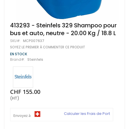
Skip
413293 - Steinfels 329 Shampoo pour
to
bus et auto, neutre - 20.00 Kg / 18.8 L
the
beginning
SKU
MCP007637
of
SOYEZ LE PREMIER À COMMENTER CE PRODUIT
the
images
EN STOCK
gallery
Brand
Steinfels
CHF 155.00
(HT)
Calculer les Frais de Port
Envoyez à