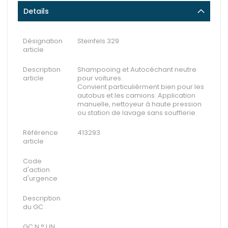
Details
Désignation
Steinfels 329
article
Description
Shampooing et Autocéchant neutre
article
pour voitures.
Convient particulièrment bien pour les
autobus et les camions. Application
manuelle, nettoyeur à haute pression
ou station de lavage sans soufflerie.
Référence
413293
article
Code
d'action
d'urgence
Description
du GC
GC N ° UN