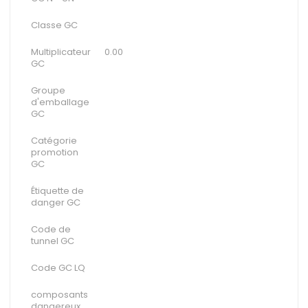
Classe GC
Multiplicateur
0.00
GC
Groupe
d'emballage
GC
Catégorie
promotion
GC
Étiquette de
danger GC
Code de
tunnel GC
Code GC LQ
composants
dangereux