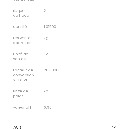
risque
2
de l' eau
densité
1.01500
Les ventes
kg
oparation
Unité de
Ka
vente II
Facteur de
20.00000
conversion
VEII à VE
unité de
kg
poids
valeur pH
6.90
Avis