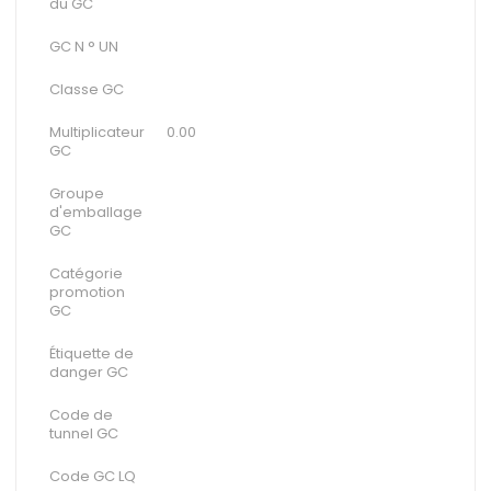
du GC
GC N ° UN
Classe GC
Multiplicateur
0.00
GC
Groupe
d'emballage
GC
Catégorie
promotion
GC
Étiquette de
danger GC
Code de
tunnel GC
Code GC LQ