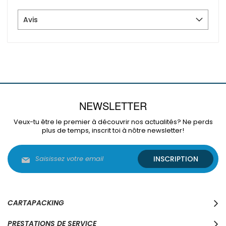
Avis
NEWSLETTER
Veux-tu être le premier à découvrir nos actualités? Ne perds
plus de temps, inscrit toi à nôtre newsletter!
Inscription
INSCRIPTION
à
notre
lettre
d’information
:
CARTAPACKING
PRESTATIONS DE SERVICE