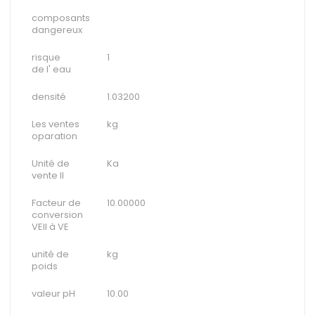
composants
dangereux
risque
1
de l' eau
densité
1.03200
Les ventes
kg
oparation
Unité de
Ka
vente II
Facteur de
10.00000
conversion
VEII à VE
unité de
kg
poids
valeur pH
10.00