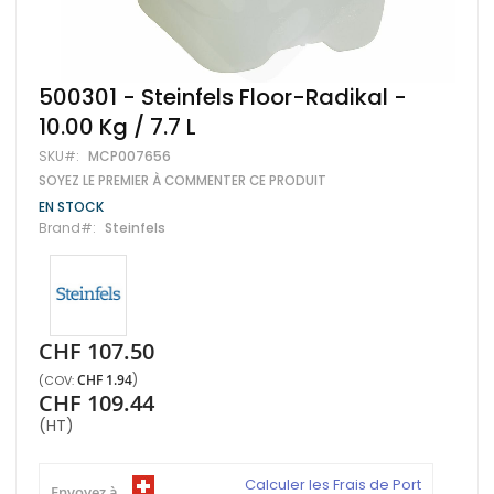
Skip
500301 - Steinfels Floor-Radikal -
to
10.00 Kg / 7.7 L
the
beginning
SKU
MCP007656
of
SOYEZ LE PREMIER À COMMENTER CE PRODUIT
the
images
EN STOCK
gallery
Brand
Steinfels
CHF 107.50
CHF 1.94
CHF 109.44
(HT)
Calculer les Frais de Port
Envoyez à