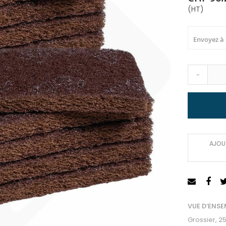
(HT)
Envoyez à
-
AJOUT
VUE D’ENSE
Grossier, 2