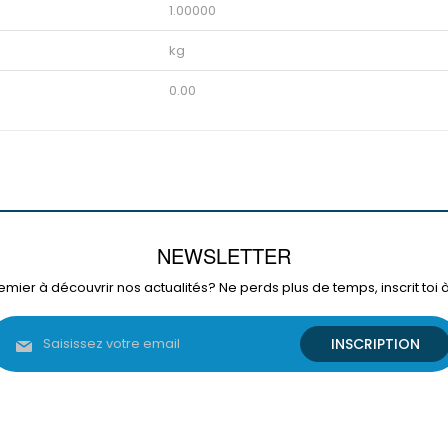
1.00000
kg
0.00
NEWSLETTER
emier à découvrir nos actualités? Ne perds plus de temps, inscrit toi 
Inscription
INSCRIPTION
à
notre
lettre
d’information
: