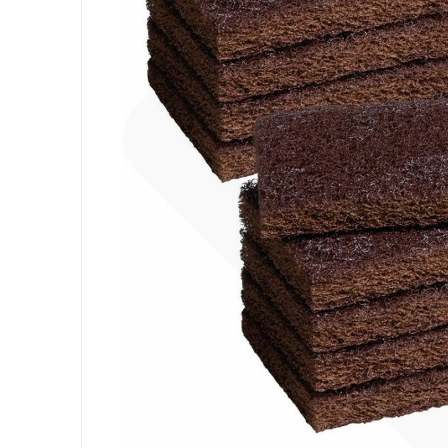
Equipement
Sacs
Papier
Hygiène Personnelle
Lessive
Cuisine
Surfaces
Sols
Salle de Bain
Environnement
EPI et Gants
Office
Medicale
Gastro
Tableware
Take Away
Finger Food