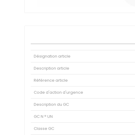
Boulangerie - Pâtisserie
Skip
Jetables
to
Boucherie - Épicerie Fine
the
beginning
Accessoires
of
Secteurs
the
images
Industriel
gallery
Restauration
Désignation article
Hôtels
Expédition
Description article
Nettoyage
Référence article
Medicale
Pharmaceutique
Code d'action d'urgence
Oenologie
Description du GC
Alimentation
Eco
GC N ° UN
Classe GC