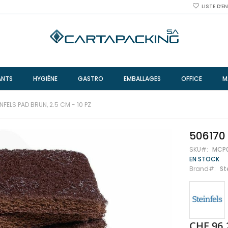
LISTE D’E
ANTS
HYGIÈNE
GASTRO
EMBALLAGES
OFFICE
M
NFELS PAD BRUN, 2.5 CM - 10 PZ
506170 
SKU
MCP
EN STOCK
Brand
St
CHF 96.