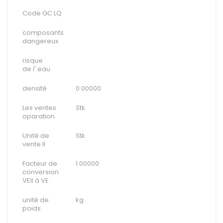
Code GC LQ
composants
dangereux
risque
de l' eau
densité
0.00000
Les ventes
Stk
oparation
Unité de
Stk
vente II
Facteur de
1.00000
conversion
VEII à VE
unité de
kg
poids