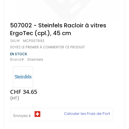
Skip
507002 - Steinfels Racloir à vitres
to
ErgoTec (cpl.), 45 cm
the
beginning
SKU
MCP007692
of
SOYEZ LE PREMIER À COMMENTER CE PRODUIT
the
images
EN STOCK
gallery
Brand
Steinfels
CHF 34.65
(HT)
Calculer les Frais de Port
Envoyez à