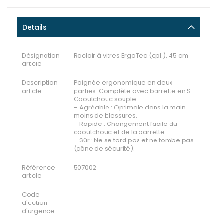
Details
Désignation
Racloir à vitres ErgoTec (cpl.), 45 cm
article
Description
Poignée ergonomique en deux
article
parties. Complète avec barrette en S.
Caoutchouc souple.
– Agréable : Optimale dans la main,
moins de blessures.
– Rapide : Changement facile du
caoutchouc et de la barrette.
– Sûr : Ne se tord pas et ne tombe pas
(cône de sécurité).
Référence
507002
article
Code
d'action
d'urgence