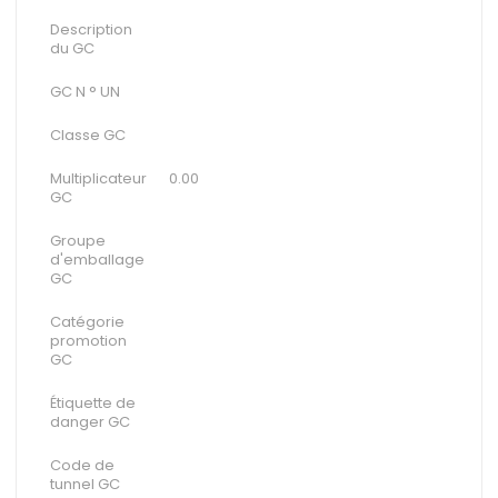
Description
du GC
GC N ° UN
Classe GC
Multiplicateur
0.00
GC
Groupe
d'emballage
GC
Catégorie
promotion
GC
Étiquette de
danger GC
Code de
tunnel GC