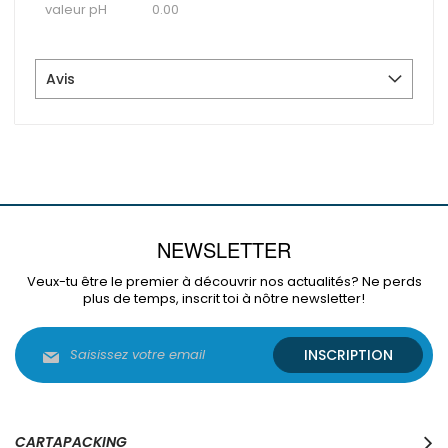
valeur pH
0.00
Avis
NEWSLETTER
Veux-tu être le premier à découvrir nos actualités? Ne perds
plus de temps, inscrit toi à nôtre newsletter!
Inscription
INSCRIPTION
à
notre
lettre
d’information
:
CARTAPACKING