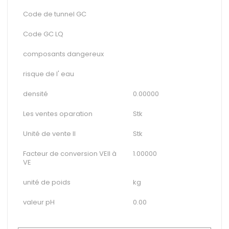
Code de tunnel GC
Code GC LQ
composants dangereux
risque de l' eau
densité
0.00000
Les ventes oparation
Stk
Unité de vente II
Stk
Facteur de conversion VEII à
1.00000
VE
unité de poids
kg
valeur pH
0.00