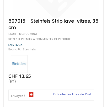
Skip
507015 - Steinfels Strip lave-vitres, 35
to
cm
the
beginning
SKU
MCP007693
of
SOYEZ LE PREMIER À COMMENTER CE PRODUIT
the
images
EN STOCK
gallery
Brand
Steinfels
CHF 13.65
(HT)
Calculer les Frais de Port
Envoyez à