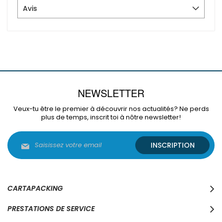
Avis
NEWSLETTER
Veux-tu être le premier à découvrir nos actualités? Ne perds
plus de temps, inscrit toi à nôtre newsletter!
Inscription
INSCRIPTION
à
notre
lettre
d’information
:
CARTAPACKING
PRESTATIONS DE SERVICE