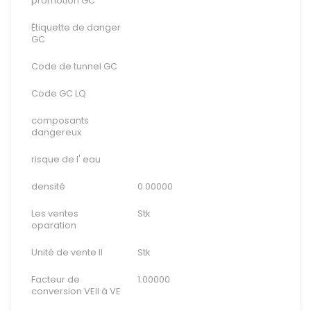
promotion GC
Étiquette de danger
GC
Code de tunnel GC
Code GC LQ
composants
dangereux
risque de l' eau
densité
0.00000
Les ventes
Stk
oparation
Unité de vente II
Stk
Facteur de
1.00000
conversion VEII à VE