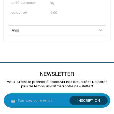
unité de poids
kg
valeur pH
0.00
Avis
NEWSLETTER
Veux-tu être le premier à découvrir nos actualités? Ne perds
plus de temps, inscrit toi à nôtre newsletter!
Inscription
INSCRIPTION
à
notre
lettre