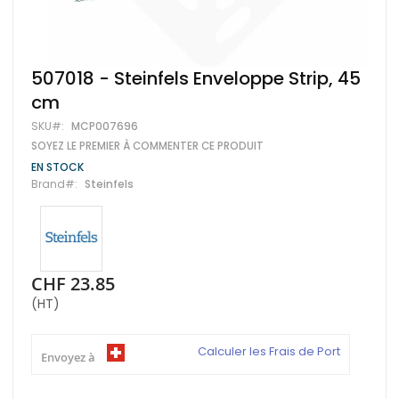
Skip
507018 - Steinfels Enveloppe Strip, 45
to
cm
the
beginning
SKU
MCP007696
of
SOYEZ LE PREMIER À COMMENTER CE PRODUIT
the
images
EN STOCK
gallery
Brand
Steinfels
CHF 23.85
(HT)
Calculer les Frais de Port
Envoyez à