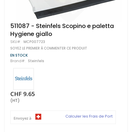
Skip
511087 - Steinfels Scopino e paletta
to
Hygiene giallo
the
beginning
SKU
MCP007723
of
SOYEZ LE PREMIER À COMMENTER CE PRODUIT
the
images
EN STOCK
gallery
Brand
Steinfels
CHF 9.65
(HT)
Calculer les Frais de Port
Envoyez à