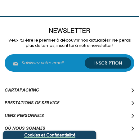
NEWSLETTER
Veux-tu être le premier à découvrir nos actualités? Ne perds
plus de temps, inscrit toi à nôtre newsletter!
Inscription
INSCRIPTION
à
notre
lettre
d’information
:
CARTAPACKING
PRESTATIONS DE SERVICE
LIENS PERSONNELS
OÙ NOUS SOMMES
Cookies et Confidentialité