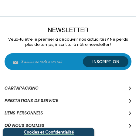
NEWSLETTER
Veux-tu être le premier à découvrir nos actualités? Ne perds
plus de temps, inscrit toi à nôtre newsletter!
Inscription
INSCRIPTION
à
notre
lettre
d’information
:
CARTAPACKING
PRESTATIONS DE SERVICE
LIENS PERSONNELS
OÙ NOUS SOMMES
Cookies et Confidentialité