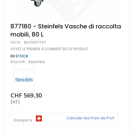
Skip
877180 - Steinfels Vasche di raccolta
to
mobili, 80 L
the
beginning
SKU
MCP007737
of
SOYEZ LE PREMIER À COMMENTER CE PRODUIT
the
images
EN STOCK
gallery
Brand
Steinfels
CHF 569.30
(HT)
Calculer les Frais de Port
Envoyez à