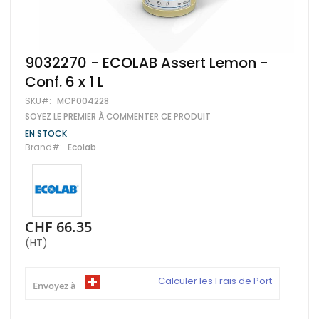
Skip
9032270 - ECOLAB Assert Lemon -
to
Conf. 6 x 1 L
the
beginning
SKU
MCP004228
of
SOYEZ LE PREMIER À COMMENTER CE PRODUIT
the
images
EN STOCK
gallery
Brand
Ecolab
CHF 66.35
(HT)
Calculer les Frais de Port
Envoyez à