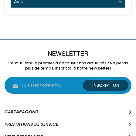
Avis
NEWSLETTER
Veux-tu être le premier à découvrir nos actualités? Ne perds
plus de temps, inscrit toi à nôtre newsletter!
Inscription
INSCRIPTION
à
notre
lettre
d’information
:
CARTAPACKING
PRESTATIONS DE SERVICE