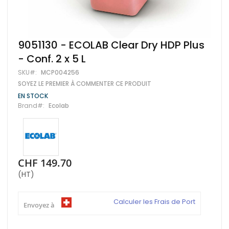
Skip
9051130 - ECOLAB Clear Dry HDP Plus
to
- Conf. 2 x 5 L
the
beginning
SKU
MCP004256
of
SOYEZ LE PREMIER À COMMENTER CE PRODUIT
the
images
EN STOCK
gallery
Brand
Ecolab
CHF 149.70
(HT)
Calculer les Frais de Port
Envoyez à