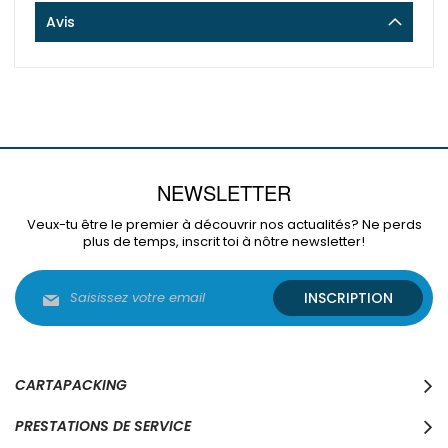
Avis
NEWSLETTER
Veux-tu être le premier à découvrir nos actualités? Ne perds
plus de temps, inscrit toi à nôtre newsletter!
Inscription
INSCRIPTION
à
notre
lettre
d’information
:
CARTAPACKING
PRESTATIONS DE SERVICE