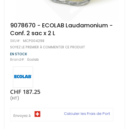
Skip
9078670 - ECOLAB Laudamonium -
to
Conf. 2 sac x 2 L
the
beginning
SKU
MCP004298
of
SOYEZ LE PREMIER À COMMENTER CE PRODUIT
the
images
EN STOCK
gallery
Brand
Ecolab
CHF 187.25
(HT)
Calculer les Frais de Port
Envoyez à