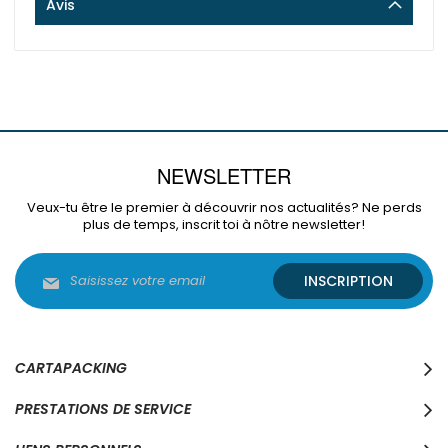
Avis
NEWSLETTER
Veux-tu être le premier à découvrir nos actualités? Ne perds
plus de temps, inscrit toi à nôtre newsletter!
Inscription
INSCRIPTION
à
notre
lettre
d’information
:
CARTAPACKING
PRESTATIONS DE SERVICE