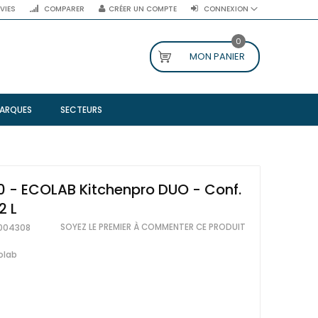
NVIES
COMPARER
CRÉER UN COMPTE
CONNEXION
0
MON PANIER
ARQUES
SECTEURS
 - ECOLAB Kitchenpro DUO - Conf.
2 L
SOYEZ LE PREMIER À COMMENTER CE PRODUIT
004308
olab