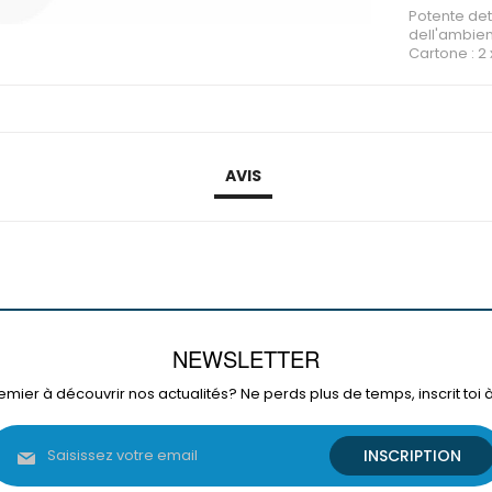
Potente det
dell'ambien
Cartone : 2 x
AVIS
NEWSLETTER
emier à découvrir nos actualités? Ne perds plus de temps, inscrit toi 
Inscription
INSCRIPTION
à
notre