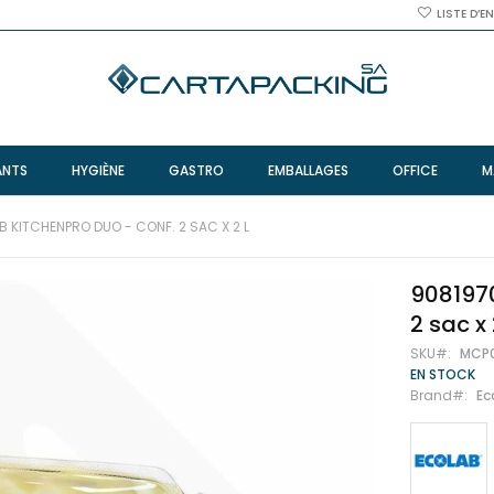
LISTE D’E
ANTS
HYGIÈNE
GASTRO
EMBALLAGES
OFFICE
M
B KITCHENPRO DUO - CONF. 2 SAC X 2 L
9081970
2 sac x 
SKU
MCP
EN STOCK
Brand
Ec