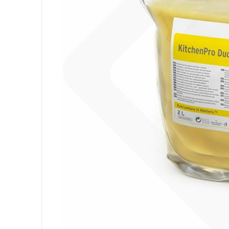
Equipement
Sacs
Papier
Hygiène Personnelle
Lessive
Cuisine
Surfaces
Sols
Salle de Bain
Environnement
EPI et Gants
Office
Medicale
Gastro
Tableware
Take Away
Finger Food