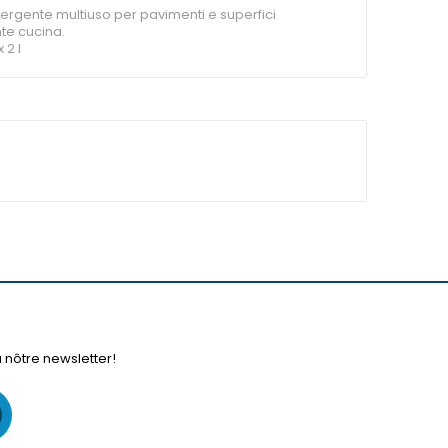
ergente multiuso per pavimenti e superfici
te cucina.
 2 l
à nôtre newsletter!