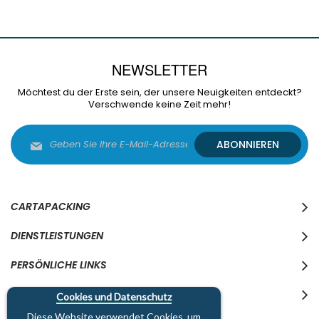
NEWSLETTER
Möchtest du der Erste sein, der unsere Neuigkeiten entdeckt?
Verschwende keine Zeit mehr!
Melden
ABONNIEREN
Sie
sich
für
unseren
Newsletter
CARTAPACKING
an:
DIENSTLEISTUNGEN
PERSÖNLICHE LINKS
WO WIR SIND
Cookies und Datenschutz
Diese Website verwendet Cookies, um