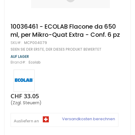
Zum
10036461 - ECOLAB Flacone da 650
Anfang
ml, per Mikro-Quat Extra - Conf. 6 pz
der
Bildgalerie
SKU
MCP004079
springen
SEIEN SIE DER ERSTE, DER DIESES PRODUKT BEWERTET
AUF LAGER
Brand
Ecolab
CHF 33.05
(Zzgl. Steuern)
Versandkosten berechnen
Ausliefern an