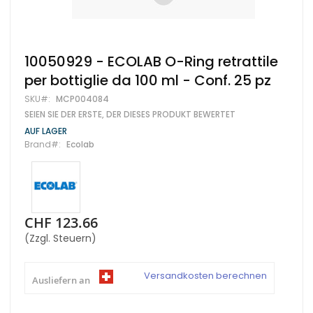
Zum
10050929 - ECOLAB O-Ring retrattile
Anfang
per bottiglie da 100 ml - Conf. 25 pz
der
Bildgalerie
SKU
MCP004084
springen
SEIEN SIE DER ERSTE, DER DIESES PRODUKT BEWERTET
AUF LAGER
Brand
Ecolab
CHF 123.66
(Zzgl. Steuern)
Versandkosten berechnen
Ausliefern an