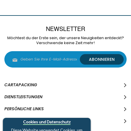
NEWSLETTER
Möchtest du der Erste sein, der unsere Neuigkeiten entdeckt?
Verschwende keine Zeit mehr!
Melden
ABONNIEREN
Sie
sich
für
unseren
Newsletter
CARTAPACKING
an:
DIENSTLEISTUNGEN
PERSÖNLICHE LINKS
WO WIR SIND
Cookies und Datenschutz
Diese Website verwendet Cookies, um