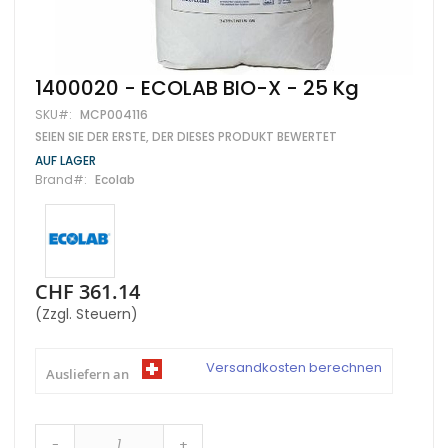
Zum
1400020 - ECOLAB BIO-X - 25 Kg
Anfang
SKU
MCP004116
der
Bildgalerie
SEIEN SIE DER ERSTE, DER DIESES PRODUKT BEWERTET
springen
AUF LAGER
Brand
Ecolab
CHF 361.14
(Zzgl. Steuern)
Versandkosten berechnen
Ausliefern an
-
+