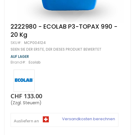
Zum
2222980 - ECOLAB P3-TOPAX 990 -
Anfang
20 Kg
der
Bildgalerie
SKU
MCP004124
springen
SEIEN SIE DER ERSTE, DER DIESES PRODUKT BEWERTET
AUF LAGER
Brand
Ecolab
CHF 133.00
(Zzgl. Steuern)
Versandkosten berechnen
Ausliefern an