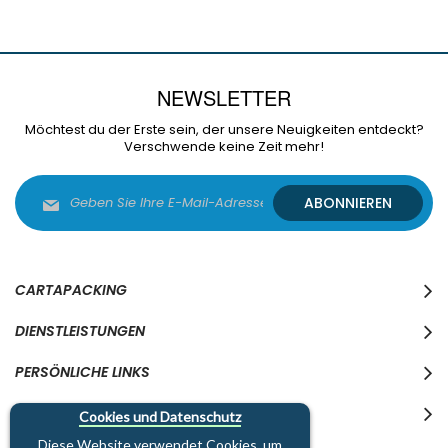
NEWSLETTER
Möchtest du der Erste sein, der unsere Neuigkeiten entdeckt?
Verschwende keine Zeit mehr!
Melden
ABONNIEREN
Sie
sich
für
unseren
Newsletter
CARTAPACKING
an:
DIENSTLEISTUNGEN
PERSÖNLICHE LINKS
WO WIR SIND
Cookies und Datenschutz
Diese Website verwendet Cookies, um