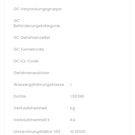
GC Verpackungsgruppe
GC
Beförderungskategorie
GC Gefahrenzettel
GC Tunnelcode
GC LQ-Code
Gefahrenauslöser
Wassergefährungsklasse
1
Dichte
1.00390
Verkaufsheinheit
kg
Verkaufsheinheit II
Ka
Umrechnungsfaktor VEII
10.10000