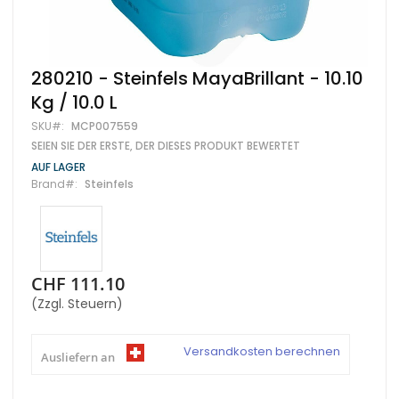
Zum
280210 - Steinfels MayaBrillant - 10.10
Anfang
Kg / 10.0 L
der
Bildgalerie
SKU
MCP007559
springen
SEIEN SIE DER ERSTE, DER DIESES PRODUKT BEWERTET
AUF LAGER
Brand
Steinfels
CHF 111.10
(Zzgl. Steuern)
Versandkosten berechnen
Ausliefern an