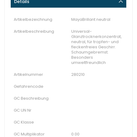
Details
Artikelbezeichnung
MayaBrillant neutral
Artikelbeschreibung
Universal-
Glanztrocknerkonzentrat,
neutral, für tropfen- und
fleckenfreies Geschirr.
Schaumgebremst.
Besonders
umweltfreundlich
Artikelnummer
280210
Gefahrencode
GC Beschreibung
GC UN Nr
GC Klasse
GC Multiplikator
0.00