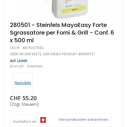
Zum
280501 - Steinfels MayaEasy Forte
Anfang
Sgrassatore per Forni & Grill - Conf. 6
der
Bildgalerie
x 500 ml
springen
SKU
MCP007562
SEIEN SIE DER ERSTE, DER DIESES PRODUKT BEWERTET
AUF LAGER
Brand
Steinfels
CHF 55.20
(Zzgl. Steuern)
Versandkosten berechnen
Ausliefern an