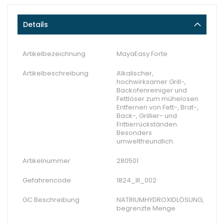
Details
Artikelbezeichnung
MayaEasy Forte
Artikelbeschreibung
Alkalischer,
hochwirksamer Grill-,
Backofenreiniger und
Fettlöser zum mühelosen
Entfernen von Fett-, Brat-,
Back-, Grillier- und
Frittierrückständen.
Besonders
umweltfreundlich.
Artikelnummer
280501
Gefahrencode
1824_III_002
GC Beschreibung
NATRIUMHYDROXIDLÖSUNG,
begrenzte Menge