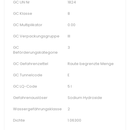
GC UN Nr
1824
GC Klasse
8
GC Multiplikator
0.00
GC Verpackungsgruppe
III
GC
3
Beförderungskategorie
GC Gefahrenzettel
Raute begrenzte Menge
GC Tunnelcode
E
GC LQ-Code
5 l
Gefahrenauslöser
Sodium Hydroxide
Wassergefährungsklasse
2
Dichte
1.06300