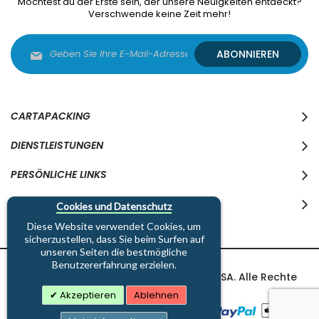
Möchtest du der Erste sein, der unsere Neuigkeiten entdeckt?
Verschwende keine Zeit mehr!
Melden
ABONNIEREN
Sie
sich
für
unseren
Newsletter
CARTAPACKING
an:
DIENSTLEISTUNGEN
PERSÖNLICHE LINKS
WO WIR SIND
Cookies und Datenschutz
Diese Website verwendet Cookies, um
sicherzustellen, dass Sie beim Surfen auf
unseren Seiten die bestmögliche
Benutzererfahrung erzielen.
Copyright © 1997-2026 Cartapacking SA. Alle Rechte
vorbehalten.
Akzeptieren
Ablehnen