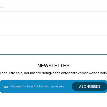
0000
NEWSLETTER
 der Erste sein, der unsere Neuigkeiten entdeckt? Verschwende kein
Melden
ABONNIEREN
Sie
sich
für
unseren
Newsletter