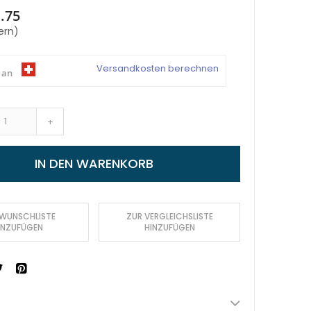
.75
ern)
Versandkosten berechnen
 an
+
IN DEN WARENKORB
 WUNSCHLISTE
ZUR VERGLEICHSLISTE
INZUFÜGEN
HINZUFÜGEN