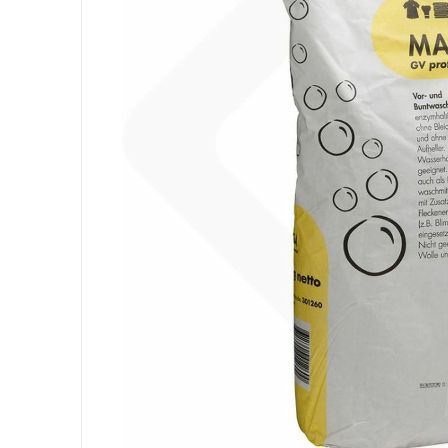
Ausrüstung
Säcke
Papier
Körperhygiene
Wäsche
Küche
Oberflächen
Böden
Badezimmer
Umgebung
PSA und Handschuhe
Office
Medizinischer
Gastro
Tableware
Take Away
Finger Food