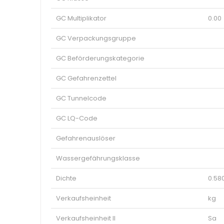
GC Multiplikator
0.00
GC Verpackungsgruppe
GC Beförderungskategorie
GC Gefahrenzettel
GC Tunnelcode
GC LQ-Code
Gefahrenauslöser
Wassergefährungsklasse
Dichte
0.58
Verkaufsheinheit
kg
Verkaufsheinheit II
Sa