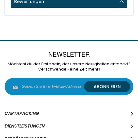
Bewertungen
NEWSLETTER
Möchtest du der Erste sein, der unsere Neuigkeiten entdeckt?
Verschwende keine Zeit mehr!
Melden
ABONNIEREN
Sie
sich
für
unseren
Newsletter
CARTAPACKING
an:
DIENSTLEISTUNGEN