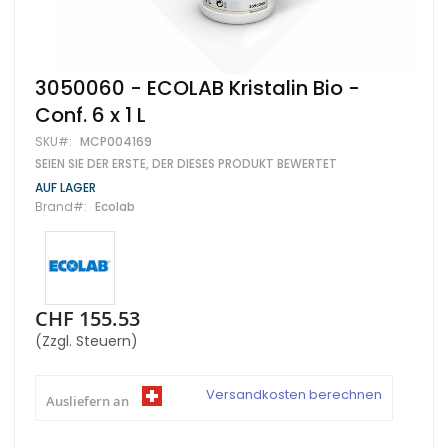
Zum
3050060 - ECOLAB Kristalin Bio -
Anfang
Conf. 6 x 1 L
der
Bildgalerie
SKU
MCP004169
springen
SEIEN SIE DER ERSTE, DER DIESES PRODUKT BEWERTET
AUF LAGER
Brand
Ecolab
CHF 155.53
(Zzgl. Steuern)
Versandkosten berechnen
Ausliefern an