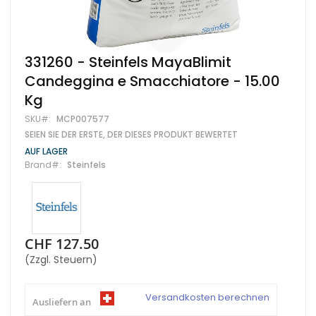
Zum
331260 - Steinfels MayaBlimit
Anfang
Candeggina e Smacchiatore - 15.00
der
Bildgalerie
Kg
springen
SKU
MCP007577
SEIEN SIE DER ERSTE, DER DIESES PRODUKT BEWERTET
AUF LAGER
Brand
Steinfels
CHF 127.50
(Zzgl. Steuern)
Versandkosten berechnen
Ausliefern an