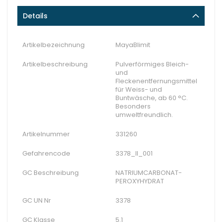
Details
Artikelbezeichnung
MayaBlimit
Artikelbeschreibung
Pulverförmiges Bleich-
und
Fleckenentfernungsmittel
für Weiss- und
Buntwäsche, ab 60 °C.
Besonders
umweltfreundlich.
Artikelnummer
331260
Gefahrencode
3378_II_001
GC Beschreibung
NATRIUMCARBONAT-
PEROXYHYDRAT
GC UN Nr
3378
GC Klasse
5.1