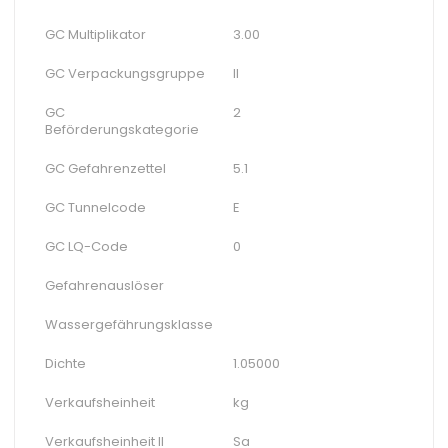
GC Multiplikator
3.00
GC Verpackungsgruppe
II
GC
2
Beförderungskategorie
GC Gefahrenzettel
5.1
GC Tunnelcode
E
GC LQ-Code
0
Gefahrenauslöser
Wassergefährungsklasse
Dichte
1.05000
Verkaufsheinheit
kg
Verkaufsheinheit II
Sa