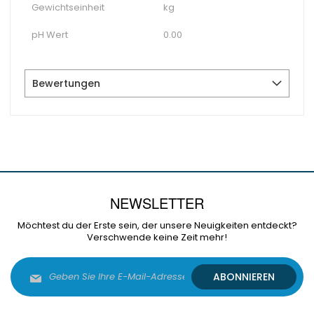
Gewichtseinheit
kg
pH Wert
0.00
Bewertungen
NEWSLETTER
Möchtest du der Erste sein, der unsere Neuigkeiten entdeckt?
Verschwende keine Zeit mehr!
Melden
ABONNIEREN
Sie
sich
für