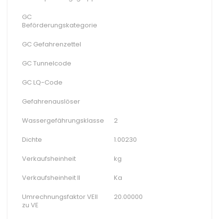
GC
Beförderungskategorie
GC Gefahrenzettel
GC Tunnelcode
GC LQ-Code
Gefahrenauslöser
Wassergefährungsklasse
2
Dichte
1.00230
Verkaufsheinheit
kg
Verkaufsheinheit II
Ka
Umrechnungsfaktor VEII
20.00000
zu VE