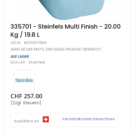
Zum
335701 - Steinfels Multi Finish - 20.00
Anfang
Kg / 19.8 L
der
Bildgalerie
SKU
MCP007584
springen
SEIEN SIE DER ERSTE, DER DIESES PRODUKT BEWERTET
AUF LAGER
Brand
Steinfels
CHF 257.00
(Zzgl. Steuern)
Versandkosten berechnen
Ausliefern an