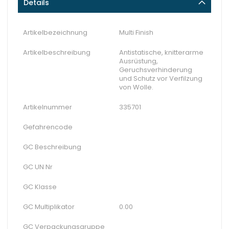
Details
Artikelbezeichnung
Multi Finish
Artikelbeschreibung
Antistatische, knitterarme
Ausrüstung,
Geruchsverhinderung
und Schutz vor Verfilzung
von Wolle.
Artikelnummer
335701
Gefahrencode
GC Beschreibung
GC UN Nr
GC Klasse
GC Multiplikator
0.00
GC Verpackungsgruppe