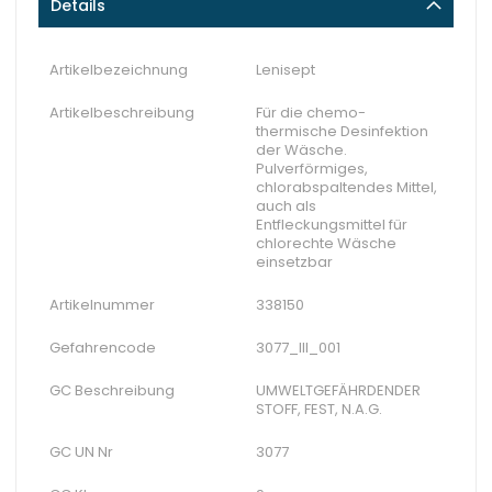
Details
Artikelbezeichnung
Lenisept
Artikelbeschreibung
Für die chemo-
thermische Desinfektion
der Wäsche.
Pulverförmiges,
chlorabspaltendes Mittel,
auch als
Entfleckungsmittel für
chlorechte Wäsche
einsetzbar
Artikelnummer
338150
Gefahrencode
3077_III_001
GC Beschreibung
UMWELTGEFÄHRDENDER
STOFF, FEST, N.A.G.
GC UN Nr
3077