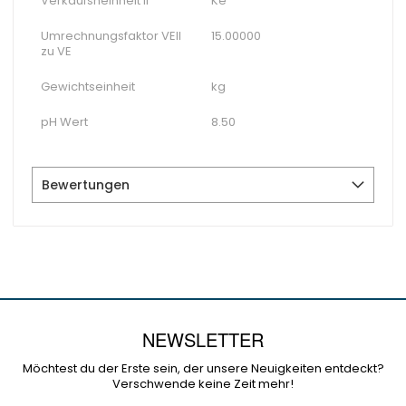
Verkaufsheinheit II
Ke
Umrechnungsfaktor VEII
15.00000
zu VE
Gewichtseinheit
kg
pH Wert
8.50
Bewertungen
NEWSLETTER
Möchtest du der Erste sein, der unsere Neuigkeiten entdeckt?
Verschwende keine Zeit mehr!