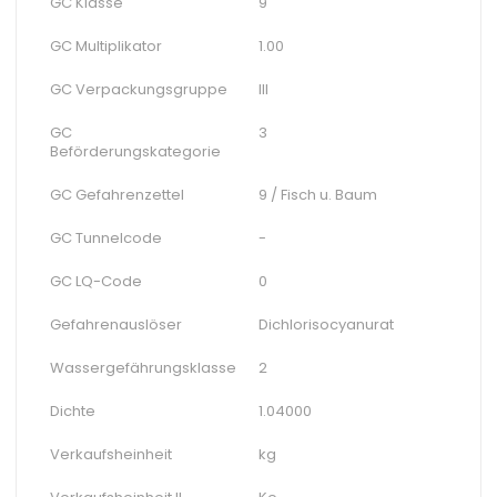
GC Klasse
9
GC Multiplikator
1.00
GC Verpackungsgruppe
III
GC
3
Beförderungskategorie
GC Gefahrenzettel
9 / Fisch u. Baum
GC Tunnelcode
-
GC LQ-Code
0
Gefahrenauslöser
Dichlorisocyanurat
Wassergefährungsklasse
2
Dichte
1.04000
Verkaufsheinheit
kg