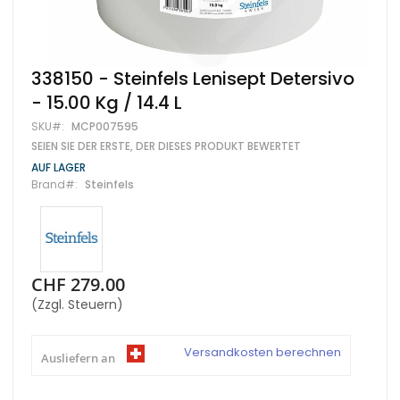
Zum
338150 - Steinfels Lenisept Detersivo
Anfang
- 15.00 Kg / 14.4 L
der
Bildgalerie
SKU
MCP007595
springen
SEIEN SIE DER ERSTE, DER DIESES PRODUKT BEWERTET
AUF LAGER
Brand
Steinfels
CHF 279.00
(Zzgl. Steuern)
Versandkosten berechnen
Ausliefern an