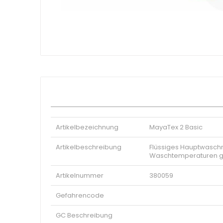
Bäckerei - Gebäck
Zum
Einweg
Anfang
Metzgerei
der
Bildgalerie
Zubehör
springen
Sektoren
Industriell
Gastronomie
Hotel
Sendungen
Reinigung
Artikelbezeichnung
MayaTex 2 Basic
Medizinischer
Pharmazeutisch
Artikelbeschreibung
Flüssiges Hauptwaschmi
Waschtemperaturen gee
Oenologische
Nahrungsmittel
Artikelnummer
380059
Eco
Gefahrencode
GC Beschreibung