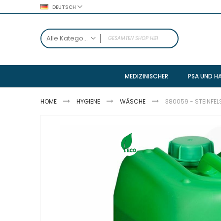
Zum
DEUTSCH
Inhalt
springen
SEARCH
Alle Kategorien
ALLE KATEGORIEN
Verpackungen
MEDIZINISCHER
PSA UND H
Zubehör
Sendung
HOME
HYGIENE
WÄSCHE
380059 - STEINFELS
Weinbau
Geschenk
Zum
Ende
Transport
der
Industriell
Bildgalerie
springen
Palettierung
Abdeckung
Verpackung
Hygiene
Zubehör