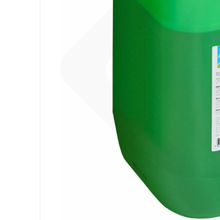
Ausrüstung
Säcke
Papier
Körperhygiene
Wäsche
Küche
Oberflächen
Böden
Badezimmer
Umgebung
PSA und Handschuhe
Office
Medizinischer
Gastro
Tableware
Take Away
Finger Food