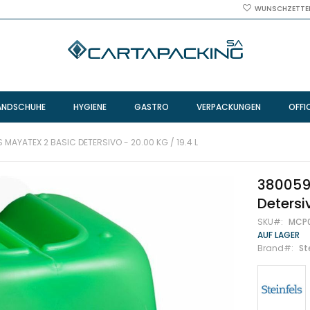
WUNSCHZETTE
ANDSCHUHE
HYGIENE
GASTRO
VERPACKUNGEN
OFFI
 MAYATEX 2 BASIC DETERSIVO - 20.00 KG / 19.4 L
380059 
Detersiv
SKU
MCP
AUF LAGER
Brand
St