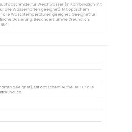
auptwaschmittel für Weichwasser (in Kombination mit
ür alle Wasserhärten geeignet). Mit optischem
Für alle Waschtemperaturen geeignet. Geeignet für
tische Dosierung. Besonders umweltfreundlich.
 19.4 l
rten geeignet). Mit optischem Aufheller. Für alle
freundlich.