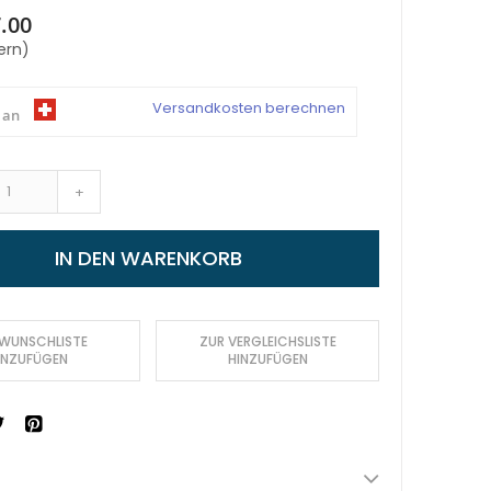
.00
ern)
Versandkosten berechnen
 an
+
IN DEN WARENKORB
 WUNSCHLISTE
ZUR VERGLEICHSLISTE
INZUFÜGEN
HINZUFÜGEN