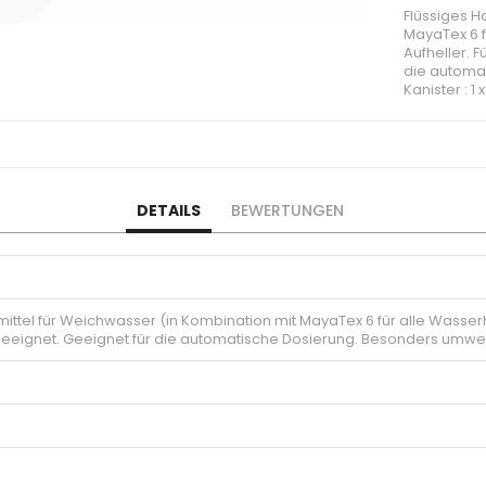
Flüssiges H
MayaTex 6 f
Aufheller. 
die automa
Kanister : 1 x
DETAILS
BEWERTUNGEN
ttel für Weichwasser (in Kombination mit MayaTex 6 für alle Wasserhä
ignet. Geeignet für die automatische Dosierung. Besonders umwelt