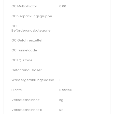
GC Multiplikator
0.00
GC Verpackungsgruppe
GC
Beförderungskategorie
GC Gefahrenzettel
GC Tunnelcode
GC LQ-Code
Gefahrenauslöser
Wassergefährungsklasse
1
Dichte
0.99290
Verkaufsheinheit
kg
Verkaufsheinheit II
Ka