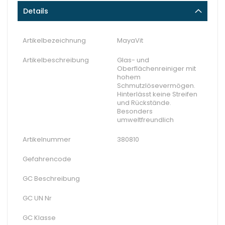
Details
Artikelbezeichnung
MayaVit
Artikelbeschreibung
Glas- und
Oberflächenreiniger mit
hohem
Schmutzlösevermögen.
Hinterlässt keine Streifen
und Rückstände.
Besonders
umweltfreundlich
Artikelnummer
380810
Gefahrencode
GC Beschreibung
GC UN Nr
GC Klasse