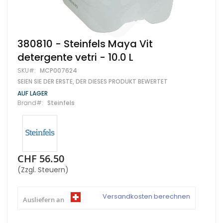
Zum
380810 - Steinfels Maya Vit
Anfang
detergente vetri - 10.0 L
der
Bildgalerie
SKU
MCP007624
springen
SEIEN SIE DER ERSTE, DER DIESES PRODUKT BEWERTET
AUF LAGER
Brand
Steinfels
CHF 56.50
(Zzgl. Steuern)
Versandkosten berechnen
Ausliefern an