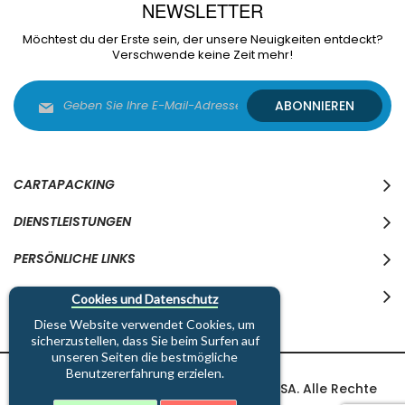
NEWSLETTER
Möchtest du der Erste sein, der unsere Neuigkeiten entdeckt?
Verschwende keine Zeit mehr!
Melden
ABONNIEREN
Sie
sich
für
unseren
Newsletter
CARTAPACKING
an:
DIENSTLEISTUNGEN
PERSÖNLICHE LINKS
WO WIR SIND
Cookies und Datenschutz
Diese Website verwendet Cookies, um
sicherzustellen, dass Sie beim Surfen auf
unseren Seiten die bestmögliche
Benutzererfahrung erzielen.
Copyright © 1997-2026 Cartapacking SA. Alle Rechte