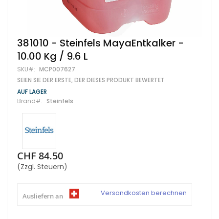
Zum
381010 - Steinfels MayaEntkalker -
Anfang
10.00 Kg / 9.6 L
der
Bildgalerie
SKU
MCP007627
springen
SEIEN SIE DER ERSTE, DER DIESES PRODUKT BEWERTET
AUF LAGER
Brand
Steinfels
CHF 84.50
(Zzgl. Steuern)
Versandkosten berechnen
Ausliefern an