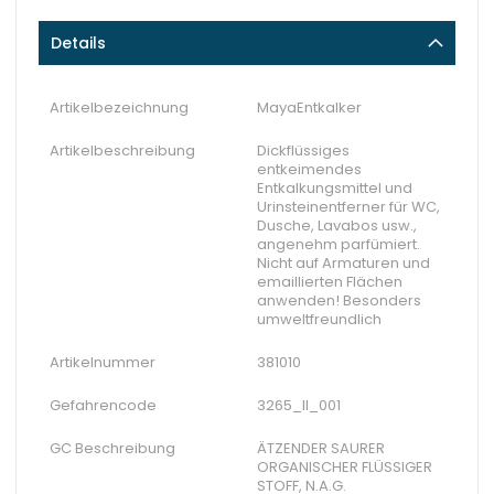
Details
Artikelbezeichnung
MayaEntkalker
Artikelbeschreibung
Dickflüssiges
entkeimendes
Entkalkungsmittel und
Urinsteinentferner für WC,
Dusche, Lavabos usw.,
angenehm parfümiert.
Nicht auf Armaturen und
emaillierten Flächen
anwenden! Besonders
umweltfreundlich
Artikelnummer
381010
Gefahrencode
3265_II_001
GC Beschreibung
ÄTZENDER SAURER
ORGANISCHER FLÜSSIGER
STOFF, N.A.G.