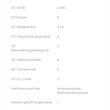
GC UN Nr
3265
GC Klasse
8
GC Multiplikator
3.00
GC Verpackungsgruppe
II
GC
2
Beförderungskategorie
GC Gefahrenzettel
8
GC Tunnelcode
E
GC LQ-Code
0
Gefahrenauslöser
Ameisensäure,
Methansulfonsäure
Wassergefährungsklasse
1