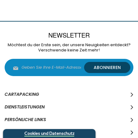
NEWSLETTER
Möchtest du der Erste sein, der unsere Neuigkeiten entdeckt?
Verschwende keine Zeit mehr!
Melden
ABONNIEREN
Sie
sich
für
unseren
Newsletter
CARTAPACKING
an:
DIENSTLEISTUNGEN
PERSÖNLICHE LINKS
WO WIR SIND
Cookies und Datenschutz