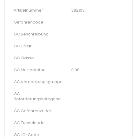
Artikelnummer
382103
Gefahrencode
GC Beschreibung
GC UN Nr
GC Klasse
GC Multiplikator
0.00
GC Verpackungsgruppe
GC
Beförderungskategorie
GC Gefahrenzettel
GC Tunnelcode
GC LQ-Code