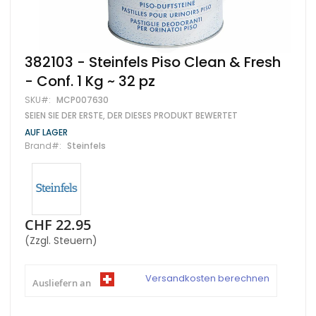
Zum
382103 - Steinfels Piso Clean & Fresh
Anfang
- Conf. 1 Kg ~ 32 pz
der
Bildgalerie
SKU
MCP007630
springen
SEIEN SIE DER ERSTE, DER DIESES PRODUKT BEWERTET
AUF LAGER
Brand
Steinfels
CHF 22.95
(Zzgl. Steuern)
Versandkosten berechnen
Ausliefern an