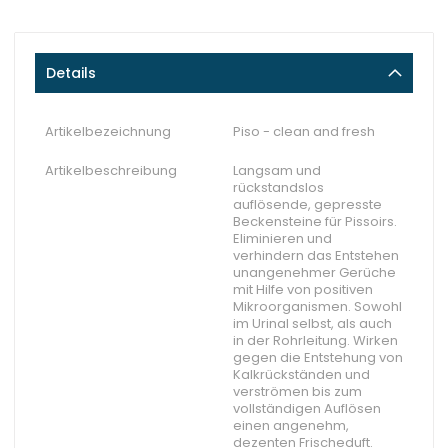
Details
Artikelbezeichnung
Piso - clean and fresh
Artikelbeschreibung
Langsam und
rückstandslos
auflösende, gepresste
Beckensteine für Pissoirs.
Eliminieren und
verhindern das Entstehen
unangenehmer Gerüche
mit Hilfe von positiven
Mikroorganismen. Sowohl
im Urinal selbst, als auch
in der Rohrleitung. Wirken
gegen die Entstehung von
Kalkrückständen und
verströmen bis zum
vollständigen Auflösen
einen angenehm,
dezenten Frischeduft.