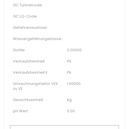
GC Tunnelcode
GC LQ-Code
Gefahrenauslöser
Wassergefährungsklasse
Dichte
0.00000
Verkaufsheinheit
Pk
Verkaufsheinheit II
Pk
Umrechnungsfaktor VEII
1.00000
zu VE
Gewichtseinheit
kg
pH Wert
0.00