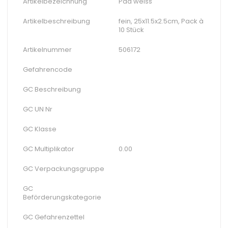
Artikelbezeichnung
Pad weiss
Artikelbeschreibung
fein, 25x11.5x2.5cm, Pack à
10 Stück
Artikelnummer
506172
Gefahrencode
GC Beschreibung
GC UN Nr
GC Klasse
GC Multiplikator
0.00
GC Verpackungsgruppe
GC
Beförderungskategorie
GC Gefahrenzettel