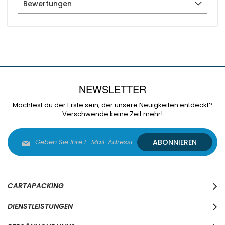
Bewertungen
NEWSLETTER
Möchtest du der Erste sein, der unsere Neuigkeiten entdeckt?
Verschwende keine Zeit mehr!
Melden
ABONNIEREN
Sie
sich
für
unseren
Newsletter
CARTAPACKING
an:
DIENSTLEISTUNGEN