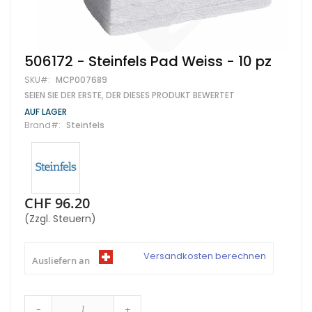
Zum
506172 - Steinfels Pad Weiss - 10 pz
Anfang
SKU
MCP007689
der
Bildgalerie
SEIEN SIE DER ERSTE, DER DIESES PRODUKT BEWERTET
springen
AUF LAGER
Brand
Steinfels
CHF 96.20
(Zzgl. Steuern)
Versandkosten berechnen
Ausliefern an
-
+