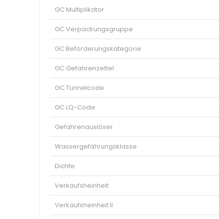
GC Multiplikator
GC Verpackungsgruppe
GC Beförderungskategorie
GC Gefahrenzettel
GC Tunnelcode
GC LQ-Code
Gefahrenauslöser
Wassergefährungsklasse
Dichte
Verkaufsheinheit
Verkaufsheinheit II