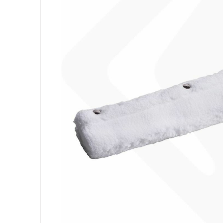
Ausrüstung
Säcke
Papier
Körperhygiene
Wäsche
Küche
Oberflächen
Böden
Badezimmer
Umgebung
PSA und Handschuhe
Office
Medizinischer
Gastro
Tableware
Take Away
Finger Food