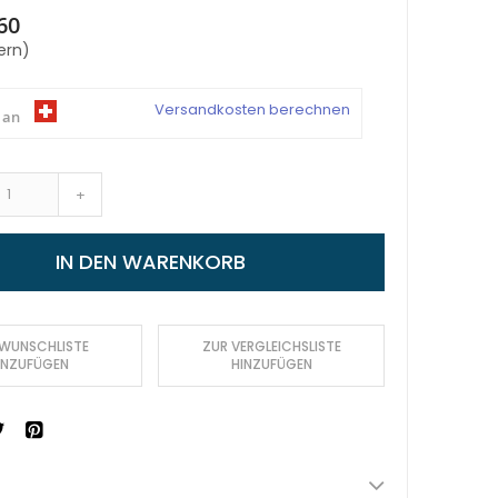
60
ern)
Versandkosten berechnen
 an
+
IN DEN WARENKORB
 WUNSCHLISTE
ZUR VERGLEICHSLISTE
INZUFÜGEN
HINZUFÜGEN