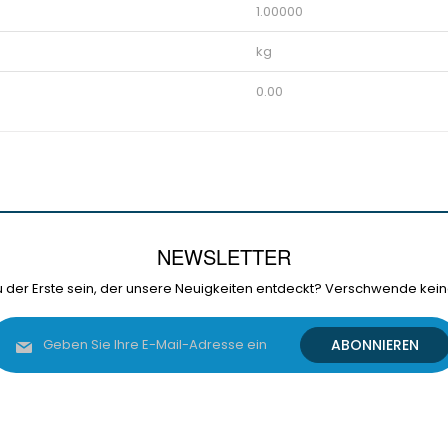
1.00000
kg
0.00
NEWSLETTER
 der Erste sein, der unsere Neuigkeiten entdeckt? Verschwende kein
Melden
ABONNIEREN
Sie
sich
für
unseren
Newsletter
an: