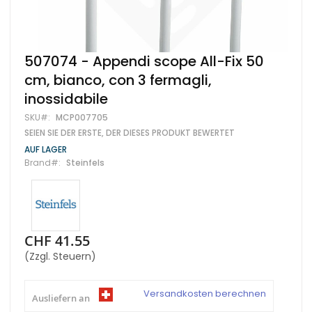
Zum
507074 - Appendi scope All-Fix 50
Anfang
cm, bianco, con 3 fermagli,
der
Bildgalerie
inossidabile
springen
SKU
MCP007705
SEIEN SIE DER ERSTE, DER DIESES PRODUKT BEWERTET
AUF LAGER
Brand
Steinfels
CHF 41.55
(Zzgl. Steuern)
Versandkosten berechnen
Ausliefern an