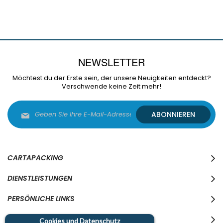
NEWSLETTER
Möchtest du der Erste sein, der unsere Neuigkeiten entdeckt?
Verschwende keine Zeit mehr!
Melden
ABONNIEREN
Sie
sich
für
unseren
Newsletter
CARTAPACKING
an:
DIENSTLEISTUNGEN
PERSÖNLICHE LINKS
WO WIR SIND
Cookies und Datenschutz