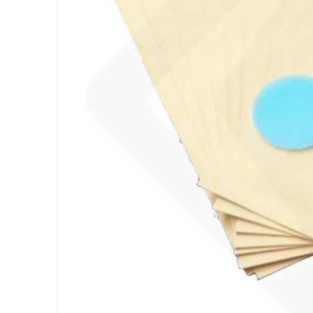
Ausrüstung
Säcke
Papier
Körperhygiene
Wäsche
Küche
Oberflächen
Böden
Badezimmer
Umgebung
PSA und Handschuhe
Office
Medizinischer
Gastro
Tableware
Take Away
Finger Food