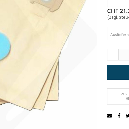
CHF 21.
(Zzgl. Steu
Ausliefern
-
ZUR
H