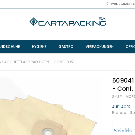
WUNSCHZETTE
ANDSCHUHE
HYGIENE
GASTRO
VERPACKUNGEN
OFFI
S SACCHETTI ASPIRAPOLVERE - CONF. 10 PZ
509041 
- Conf. 
SKU
MCP
AUF LAGER
Brand
St