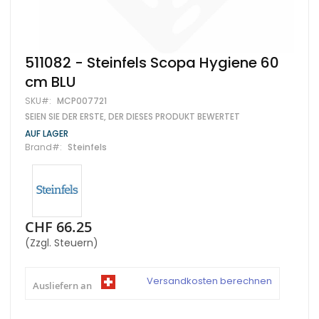
Zum
511082 - Steinfels Scopa Hygiene 60
Anfang
cm BLU
der
Bildgalerie
SKU
MCP007721
springen
SEIEN SIE DER ERSTE, DER DIESES PRODUKT BEWERTET
AUF LAGER
Brand
Steinfels
CHF 66.25
(Zzgl. Steuern)
Versandkosten berechnen
Ausliefern an