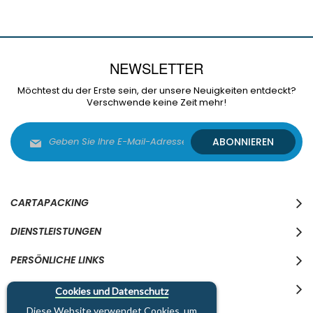
NEWSLETTER
Möchtest du der Erste sein, der unsere Neuigkeiten entdeckt?
Verschwende keine Zeit mehr!
Melden
ABONNIEREN
Sie
sich
für
unseren
Newsletter
CARTAPACKING
an:
DIENSTLEISTUNGEN
PERSÖNLICHE LINKS
WO WIR SIND
Cookies und Datenschutz
Diese Website verwendet Cookies, um